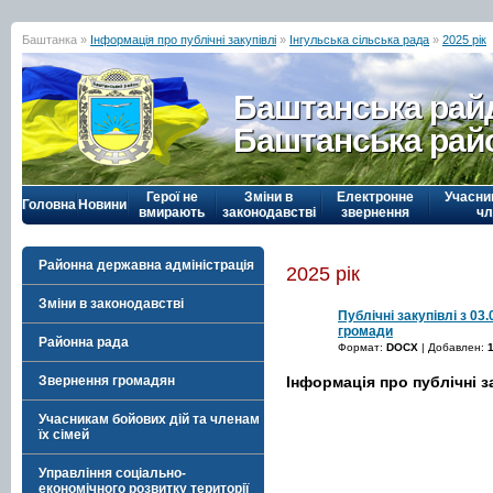
Баштанка »
Інформація про публічні закупівлі
»
Інгульська сільська рада
»
2025 рік
Баштанська рай
Баштанська рай
Герої не
Зміни в
Електронне
Учасни
Головна
Новини
вмирають
законодавстві
звернення
чл
Районна державна адміністрація
2025 рік
Зміни в законодавстві
Публічні закупівлі з 03.
громади
Районна рада
Формат:
DOCX
| Добавлен:
Інформація про публічні з
Звернення громадян
Учасникам бойових дій та членам
їх сімей
Управління соціально-
економічного розвитку території