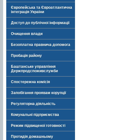
Європейська та Євроатлантична
інтеграція України
Доступ до публічної інформації
Очищення влади
Безоплатна правнича допомога
Пробація району
Баштанське управління
Держпродспоживслужби
Спостережна комісія
Запобігання проявам корупції
Регуляторна діяльність
Комунальні підприємства
Режим підвищеної готовності
Протидія домашньому