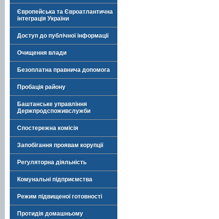
Європейська та Євроатлантична
інтеграція України
Доступ до публічної інформації
Очищення влади
Безоплатна правнича допомога
Пробація району
Баштанське управління
Держпродспоживслужби
Спостережна комісія
Запобігання проявам корупції
Регуляторна діяльність
Комунальні підприємства
Режим підвищеної готовності
Протидія домашньому