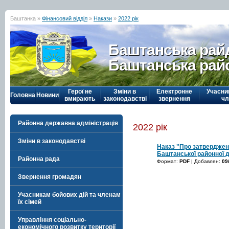
Баштанка »
Фінансовий відділ
»
Накази
»
2022 рік
Баштанська рай
Баштанська рай
Герої не
Зміни в
Електронне
Учасни
Головна
Новини
вмирають
законодавстві
звернення
чл
Районна державна адміністрація
2022 рік
Зміни в законодавстві
Наказ "Про затверджен
Баштанської районної д
Районна рада
Формат:
PDF
| Добавлен:
09
Звернення громадян
Учасникам бойових дій та членам
їх сімей
Управління соціально-
економічного розвитку території