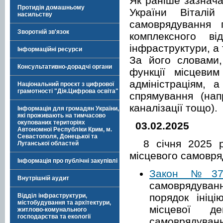
Як раніше зазнача
Протидія домашньому
України Віталій
насильству
самоврядування 
Зворотній зв'язок
комплексного ві
інфраструктури, а 
Інформаційні ресурси
За його словами,
Консультативно-дорадчі органи
функції місцевим
адміністраціям, 
Національний проєкт з цифрової
грамотності "Дія.Цифрова освіта"
спрямування (нап
каналізації тощо).
Інформація для громадян України,
які проживають на тимчасово
окупованих територіях
03.02.2025
Автономної Республіки Крим, м.
Севастополя, Донецької та
8 січня 2025 ро
Луганської областей
місцевого самовря
Інформація про публічні закупівлі
Закон
№37
Внутрішній аудит
самоврядуван
порядок ініці
Відділ інфраструктури,
містобудування та архітектури,
місцевої де
житлово-комунального
господарства та екології
самоврядува