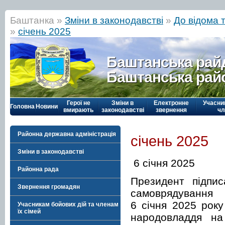
Баштанка »
Зміни в законодавстві
»
До відома 
»
січень 2025
Баштанська рай
Баштанська рай
Герої не
Зміни в
Електронне
Учасни
Головна
Новини
вмирають
законодавстві
звернення
чл
Районна державна адміністрація
січень 2025
Зміни в законодавстві
6 січня 2025
Районна рада
Президент підпис
Звернення громадян
самоврядування
6 січня 2025 рок
Учасникам бойових дій та членам
їх сімей
народовладдя на 