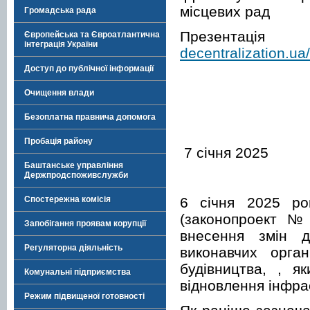
місцевих рад
Громадська рада
Презентац
Європейська та Євроатлантична
інтеграція України
decentralization.u
Доступ до публічної інформації
Очищення влади
Безоплатна правнича допомога
Пробація району
7 січня 2025
Баштанське управління
Держпродспоживслужби
6 січня 2025 ро
Спостережна комісія
(законопроект 
Запобігання проявам корупції
внесення змін д
Регуляторна діяльність
виконавчих орган
будівництва, , 
Комунальні підприємства
відновлення інфра
Режим підвищеної готовності