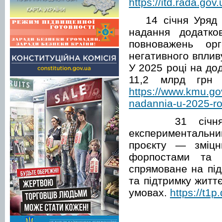
https://itd.rada.gov.
14 січня Уряд у
надання додатко
повноважень орг
негативного вплив
У 2025 році на до
11,2 млрд грн 
https://www.kmu.go
nadannia-u-2025-ro
31 січня Уря
експериментальний
проєкту — зміцн
форпостами та 
спрямоване на під
та підтримку житт
умовах.
https://t1p