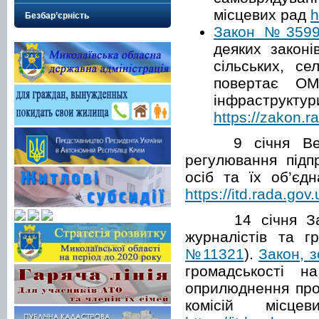
місцевих рад
h
Безбар’єрність
Закон №359
деяких законі
сільських, се
повертає ОМ
інфра
https://zakon.
9 січня Верхо
регулювання підп
осіб та їх об’єд
https://itd.rada.gov.
14 січня Закон 
журналістів та г
№11321
).
Закон, 
громадськості н
оприлюднення прот
комісій місц