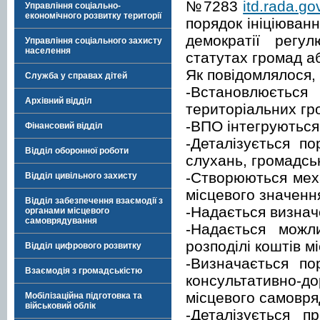
№7283
itd.rada.go
Управління соціально-
економічного розвитку території
порядок ініціюван
демократії регу
Управління соціального захисту
населення
статутах громад а
Як повідомлялося,
Служба у справах дітей
-Встановлюєть
Архівний відділ
територіальних гро
-ВПО інтегруються
Фінансовий відділ
-Деталізується п
Відділ оборонної роботи
слухань, громадськ
-Створюються мех
Відділ цивільного захисту
місцевого значенн
Відділ забезпечення взаємодії з
-Надається визнач
органами місцевого
самоврядування
-Надається можл
розподілі коштів 
Відділ цифрового розвитку
-Визначається по
Взаємодія з громадськістю
консультативно-д
місцевого самовр
Мобілізаційна підготовка та
військовий облік
-Деталізується п