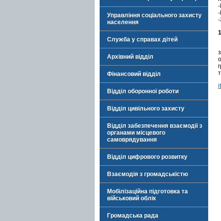
-
Управління соціального захисту
-
населення
Служба у справах дітей
Архівний відділ
г
т
Фінансовий відділ
i
Відділ оборонної роботи
Відділ цивільного захисту
Відділ забезпечення взаємодії з
органами місцевого
самоврядування
Відділ цифрового розвитку
Взаємодія з громадськістю
Мобілізаційна підготовка та
військовий облік
Громадська рада