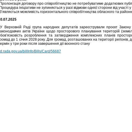
-Пролонгація договору про співробітництво не потребуватиме додаткових публі
Процедура ініціативи не зупиняється у разі відмови однієї сторони від участі у
З’являється можливість горизонтального співробітництва обласного та районно
10.07.2025
У Верховній Раді група народних депутатів зареєстрували проєкт Закон
законодавчих актів України щодо просторового планування територій (земел
обов’язковість розроблення та затвердження комплексних планів просторо
ромад до 1 січня 2028 року. Для громад, розташованих на території регіонів, 
ермін у три роки після завершення дії воєнного стану
td.rada.gov.ua/billInfo/Bills/Card/56687