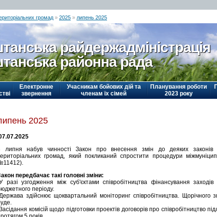
територіальних громад
»
2025
»
липень 2025
танська райдержадміністрація
танська районна рада
Електронне
Учасникам бойових дій та
Планування роботи
стві
звернення
членам їх сімей
2023 року
липень 2025
07.07.2025
3 липня набув чинності Закон про внесення змін до деяких законів У
територіальних громад, який покликаний спростити процедури міжмуніципа
№11412).
Закон передбачає такі головні зміни:
-У разі узгодження між суб'єктами співробітництва фінансування заході
бюджетного періоду.
-Держава здійснює щоквартальний моніторинг співробітництва. Щорічного 
уде.
Засідання комісій щодо підготовки проектів договорів про співробітництво пі
ротягом 5 років.