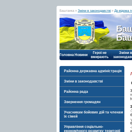
Баштанка »
Зміни в законодавстві
»
До відома 
Баш
Баш
Герої не
Зміни в
Головна
Новини
вмирають
законодав
Районна державна адміністрація
Зміни в законодавстві
Районна рада
Звернення громадян
Учасникам бойових дій та членам
їх сімей
б
Управління соціально-
-
економічного розвитку території
п