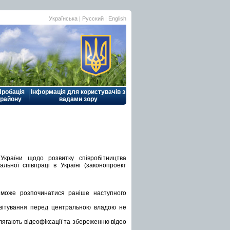
Українська |
Русский
|
English
Пробація
Інформація для користувачів з
району
вадами зору
країни щодо розвитку співробітництва
льної співпраці в Україні (законопроект
в може розпочинатися раніше наступного
звітування перед центральною владою не
длягають відеофіксації та збереженню відео