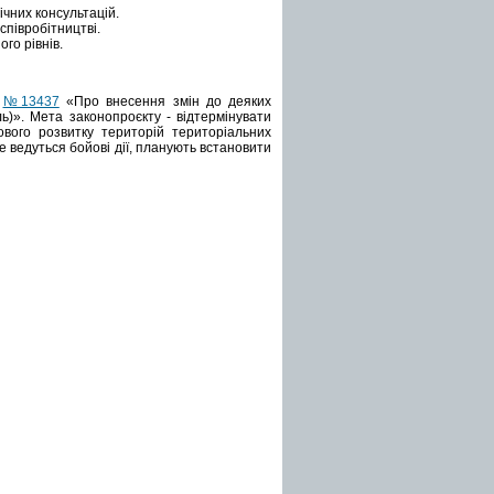
чних консультацій.
 співробітництві.
го рівнів.
у
№13437
«Про внесення змін до деяких
ь)». Мета законопроєкту - відтермінувати
вого розвитку територій територіальних
де ведуться бойові дії, планують встановити