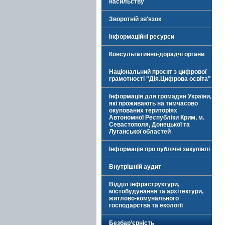
насильству
Зворотній зв'язок
Інформаційні ресурси
Консультативно-дорадчі органи
Національний проєкт з цифрової
грамотності "Дія.Цифрова освіта"
Інформація для громадян України,
які проживають на тимчасово
окупованих територіях
Автономної Республіки Крим, м.
Севастополя, Донецької та
Луганської областей
Інформація про публічні закупівлі
Внутрішній аудит
Відділ інфраструктури,
містобудування та архітектури,
житлово-комунального
господарства та екології
Безбар’єрність