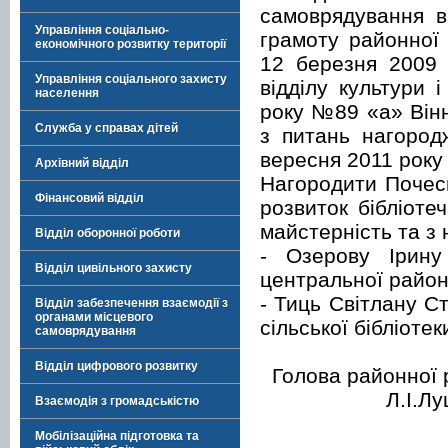
самоврядування в
Управління соціально-
грамоту районної
економічного розвитку території
12 березня 2009
Управління соціального захисту
відділу культури 
населення
року №89 «а» Вінни
Служба у справах дітей
з питань нагород
вересня 2011 року
Архівний відділ
Нагородити Почес
Фінансовий відділ
розвиток бібліоте
майстерність та з 
Відділ оборонної роботи
- Озерову Ірину 
Відділ цивільного захисту
центральної районн
- Тиць Світлану Ст
Відділ забезпечення взаємодії з
органами місцевого
сільської бібліотек
самоврядування
Відділ цифрового розвитку
Голов
Л.І.Луце
Взаємодія з громадськістю
Мобілізаційна підготовка та