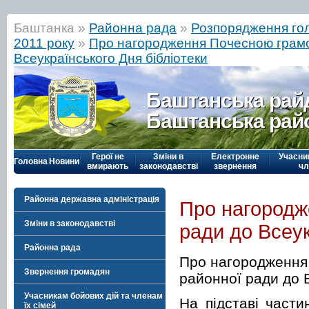
Баштанка »
Районна рада
»
Розпорядження го
2011 року
»
Про нагородження Почесною грамо
Всеукраїнського Дня бібліотеки
Баштанська рай
Баштанська рай
Герої не
Зміни в
Електронне
Учасни
Головна
Новини
вмирають
законодавстві
звернення
чл
Районна державна адміністрація
Про нагородж
Зміни в законодавстві
ради до Всеук
Районна рада
Про нагородження
Звернення громадян
районної ради до 
Учасникам бойових дій та членам
На підставі части
їх сімей