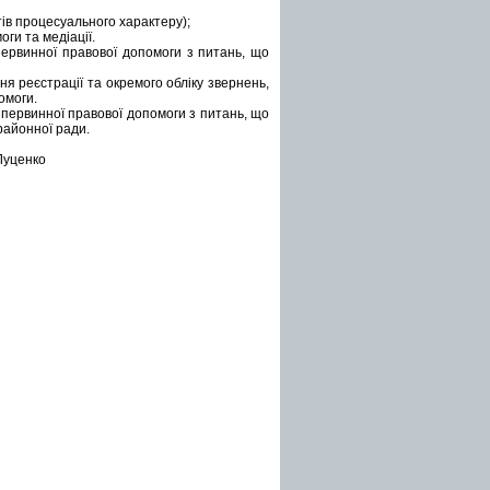
тів процесуального характеру);
ги та медіації.
первинної правової допомоги з питань, що
ня реєстрації та окремого обліку звернень,
омоги.
 первинної правової допомоги з питань, що
районної ради.
енко