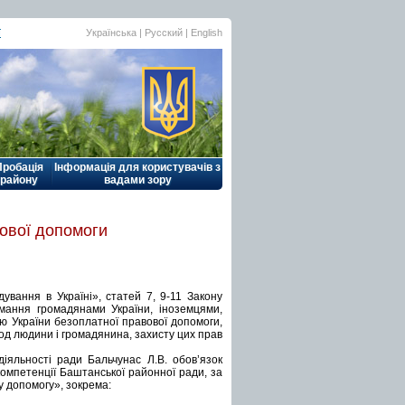
ї
Українська |
Русский
|
English
Пробація
Інформація для користувачів з
району
вадами зору
вової допомоги
ування в Україні», статей 7, 9-11 Закону
мання громадянами України, іноземцями,
єю України безоплатної правової допомоги,
од людини і громадянина, захисту цих прав
іяльності ради Бальчунас Л.В. обов’язок
омпетенції Баштанської районної ради, за
у допомогу», зокрема: