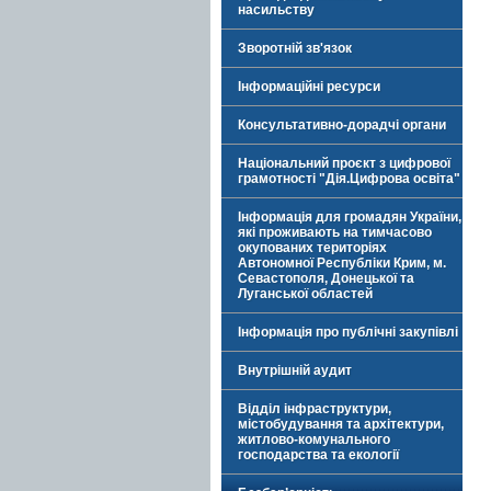
насильству
Зворотній зв'язок
Інформаційні ресурси
Консультативно-дорадчі органи
Національний проєкт з цифрової
грамотності "Дія.Цифрова освіта"
Інформація для громадян України,
які проживають на тимчасово
окупованих територіях
Автономної Республіки Крим, м.
Севастополя, Донецької та
Луганської областей
Інформація про публічні закупівлі
Внутрішній аудит
Відділ інфраструктури,
містобудування та архітектури,
житлово-комунального
господарства та екології