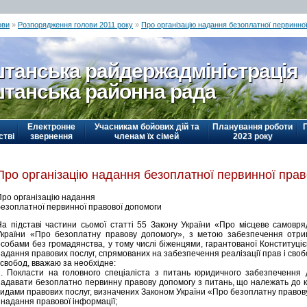
ови
»
Розпорядження голови 2011 року
»
Про організацію надання безоплатної первинно
танська райдержадміністрація
танська районна рада
Електронне
Учасникам бойових дій та
Планування роботи
стві
звернення
членам їх сімей
2023 року
Про організацію надання безоплатної первинної пра
Про організацію надання
безоплатної первинної правової допомоги
На підставі частини сьомої статті 55 Закону України «Про місцеве самовряд
України «Про безоплатну правову допомогу», з метою забезпечення отри
особами без громадянства, у тому числі біженцями, гарантованої Конституці
надання правових послуг, спрямованих на забезпечення реалізації прав і своб
 свобод, вважаю за необхідне:
1. Покласти на головного спеціаліста з питань юридичного забезпечення д
надавати безоплатно первинну правову допомогу з питань, що належать до к
видами правових послуг, визначених Законом України «Про безоплатну правов
 надання правової інформації;