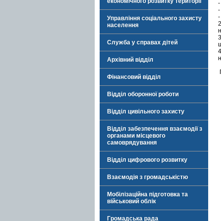
економічного розвитку території
-
-
-
Управління соціального захисту
населення
3
Служба у справах дітей
Архівний відділ
Фінансовий відділ
Відділ оборонної роботи
Відділ цивільного захисту
Відділ забезпечення взаємодії з
органами місцевого
самоврядування
Відділ цифрового розвитку
Взаємодія з громадськістю
Мобілізаційна підготовка та
військовий облік
Громадська рада