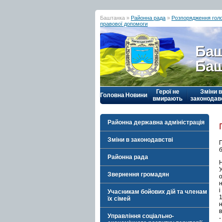
Баштанка »
Районна рада
»
Розпорядження гол
правової допомоги
Баш
Баш
Герої не
Зміни в
Головна
Новини
вмирають
законодав
Районна державна адміністрація
Зміни в законодавстві
Районна рада
Звернення громадян
і
Учасникам бойових дій та членам
їх сімей
Управління соціально-
-