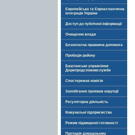
Європейська та Євроатлантична
інтеграція України
Доступ до публічної інформації
Очищення влади
Безоплатна правнича допомога
Пробація району
Баштанське управління
Держпродспоживслужби
Спостережна комісія
Запобігання проявам корупції
Регуляторна діяльність
Комунальні підприємства
Режим підвищеної готовності
Протидія домашньому