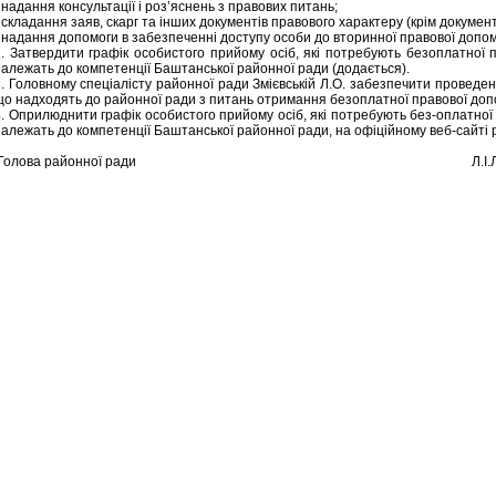
 надання консультації і роз’яснень з правових питань;
 складання заяв, скарг та інших документів правового характеру (крім докумен
 надання допомоги в забезпеченні доступу особи до вторинної правової допомо
2. Затвердити графік особистого прийому осіб, які потребують безоплатної 
належать до компетенції Баштанської районної ради (додається).
. Головному спеціалісту районної ради Змієвській Л.О. забезпечити проведен
що надходять до районної ради з питань отримання безоплатної правової доп
4. Оприлюднити графік особистого прийому осіб, які потребують без-оплатної
належать до компетенції Баштанської районної ради, на офіційному веб-сайті 
Голова районної ради Л.І.Луц