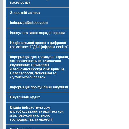
насильству
Зворотній зв'язок
Інформаційні ресурси
Консультативно-дорадчі органи
Національний проєкт з цифрової
грамотності "Дія.Цифрова освіта"
Інформація для громадян України,
які проживають на тимчасово
окупованих територіях
Автономної Республіки Крим, м.
Севастополя, Донецької та
Луганської областей
Інформація про публічні закупівлі
Внутрішній аудит
Відділ інфраструктури,
містобудування та архітектури,
житлово-комунального
господарства та екології