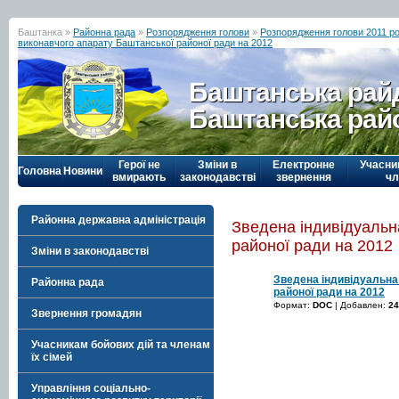
Баштанка »
Районна рада
»
Розпорядження голови
»
Розпорядження голови 2011 р
виконавчого апарату Баштанської районої ради на 2012
Баштанська рай
Баштанська рай
Герої не
Зміни в
Електронне
Учасни
Головна
Новини
вмирають
законодавстві
звернення
чл
Районна державна адміністрація
Зведена індивідуальн
районої ради на 2012
Зміни в законодавстві
Зведена індивідуальна
Районна рада
районої ради на 2012
Формат:
DOC
| Добавлен:
24
Звернення громадян
Учасникам бойових дій та членам
їх сімей
Управління соціально-