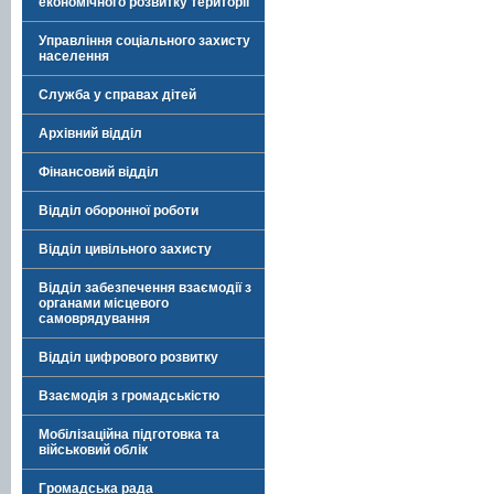
економічного розвитку території
Управління соціального захисту
населення
Служба у справах дітей
Архівний відділ
Фінансовий відділ
Відділ оборонної роботи
Відділ цивільного захисту
Відділ забезпечення взаємодії з
органами місцевого
самоврядування
Відділ цифрового розвитку
Взаємодія з громадськістю
Мобілізаційна підготовка та
військовий облік
Громадська рада