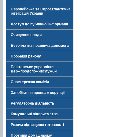
Європейська та Євроатлантична
інтеграція України
Доступ до публічної інформації
Очищення влади
Безоплатна правнича допомога
Пробація району
Баштанське управління
Держпродспоживслужби
Спостережна комісія
Запобігання проявам корупції
Регуляторна діяльність
Комунальні підприємства
Режим підвищеної готовності
Протидія домашньому