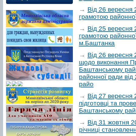
→
Від 26 вересня
грамотою районної
→
Від 25 вересня
грамотою районної
м.Баштанка
→
Від 26 вересня
щодо виконання Пр
Баштанському райо
районної ради від
райо
→
Від 27 вересня
підготовці та пров
Баштанському райо
→
Від 31 жовтня 2
річниці становленн