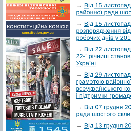
→
Від 15 листопад
районної ради шос
→
Від 15 листопа
розпорядження від
робочих днів у 201
→
Від 22 листопа
22-ї річниці стано
Україні
→
Від 29 листопа
грамотою районної
всеукраїнського к
і підтримки громад
→
Від 07 грудня 2
ради шостого скли
→
Від 13 грудня 2