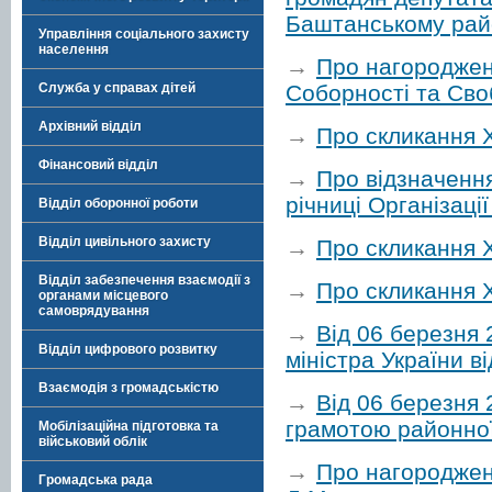
Баштанському рай
Управління соціального захисту
населення
→
Про нагороджен
Соборності та Сво
Служба у справах дітей
Архівний відділ
→
Про скликання Х
Фінансовий відділ
→
Про відзначення
річниці Організаці
Відділ оборонної роботи
Відділ цивільного захисту
→
Про скликання Х
Відділ забезпечення взаємодії з
→
Про скликання Х
органами місцевого
самоврядування
→
Від 06 березня
Відділ цифрового розвитку
міністра України в
Взаємодія з громадськістю
→
Від 06 березня
грамотою районної
Мобілізаційна підготовка та
військовий облік
→
Про нагороджен
Громадська рада