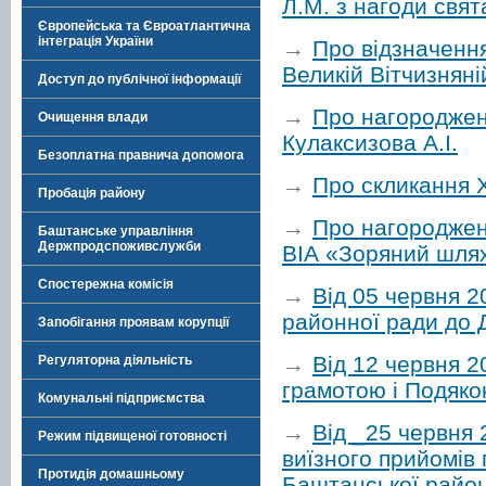
Л.М. з нагоди свя
Європейська та Євроатлантична
інтеграція України
→
Про відзначення
Великій Вітчизняній
Доступ до публічної інформації
→
Про нагороджен
Очищення влади
Кулаксизова А.І.
Безоплатна правнича допомога
→
Про скликання Х
Пробація району
→
Про нагороджен
Баштанське управління
Держпродспоживслужби
ВІА «Зоряний шля
Спостережна комісія
→
Від 05 червня 
районної ради до 
Запобігання проявам корупції
→
Від 12 червня 
Регуляторна діяльність
грамотою і Подяко
Комунальні підприємства
→
Від _25 червня 
Режим підвищеної готовності
виїзного прийомів
Протидія домашньому
Баштанської районн