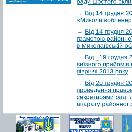
ради шостого скли
→
Від 14 грудня 2
«Миколаївобленерг
→
Від 14 грудня 
грамотою районної
в Миколаївській обл
→
Від _19 грудня 
виїзного прийомів
півріччі 2013 року
→
Від 20 грудня 2
проведення правов
секретарями рад, 
апарату районної р