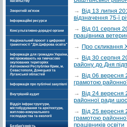
насильству
→
Від 13 липня 20
Зворотній зв'язок
відзначення 75-ї р
Інформаційні ресурси
→
Від 01 серпня 
Консультативно-дорадчі органи
працівника ветери
Національний проєкт з цифрової
грамотності "Дія.Цифрова освіта"
→
Про скликання Х
Інформація для громадян України,
→
Від 30 серпня 2
які проживають на тимчасово
окупованих територіях
району до Дня під
Автономної Республіки Крим, м.
Севастополя, Донецької та
→
Від 06 вересня
Луганської областей
грамотою районної 
Інформація про публічні закупівлі
→
Від 24 вересня 
Внутрішній аудит
районної ради шос
Відділ інфраструктури,
містобудування та архітектури,
→
Від 25 вересня
житлово-комунального
господарства та екології
грамотою районної
працівників освіти
Безбар’єрність