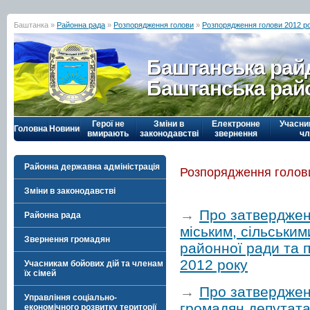
Баштанка »
Районна рада
»
Розпорядження голови
»
Розпорядження голови 2012 р
Баштанська рай
Баштанська рай
Герої не
Зміни в
Електронне
Учасни
Головна
Новини
вмирають
законодавстві
звернення
чл
Районна державна адміністрація
Розпорядження голови
Зміни в законодавстві
→
Про затверджен
Районна рада
міським, сільськи
Звернення громадян
районної ради та п
2012 року
Учасникам бойових дій та членам
їх сімей
→
Про затверджен
Управління соціально-
громадян депутата
економічного розвитку території