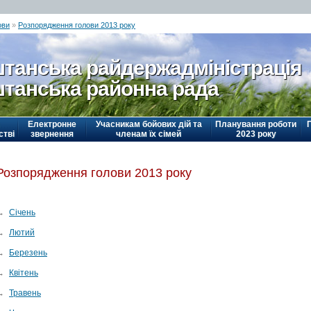
ови
»
Розпорядження голови 2013 року
танська райдержадміністрація
танська районна рада
Електронне
Учасникам бойових дій та
Планування роботи
стві
звернення
членам їх сімей
2023 року
Розпорядження голови 2013 року
→
Січень
→
Лютий
→
Березень
→
Квітень
→
Травень