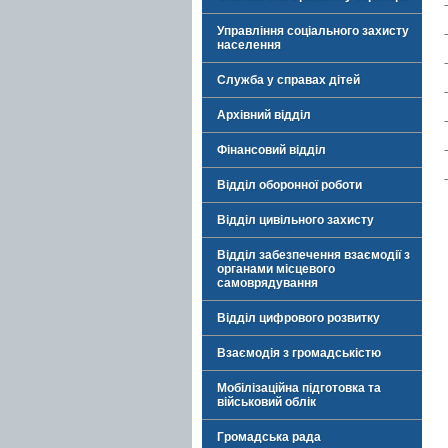
Управління соціального захисту
населення
Служба у справах дітей
Архівний відділ
Фінансовий відділ
Відділ оборонної роботи
Відділ цивільного захисту
Відділ забезпечення взаємодії з
органами місцевого
самоврядування
Відділ цифрового розвитку
Взаємодія з громадськістю
Мобілізаційна підготовка та
військовий облік
Громадська рада