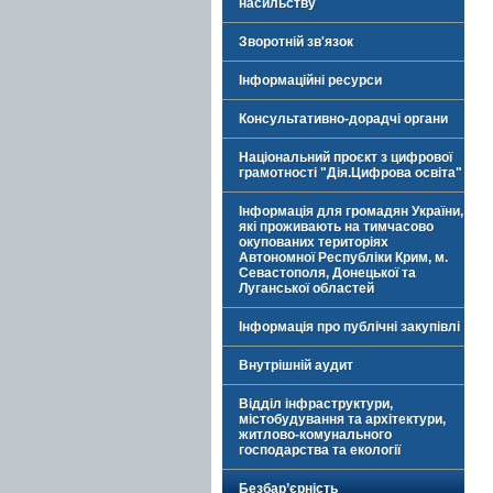
насильству
Зворотній зв'язок
Інформаційні ресурси
Консультативно-дорадчі органи
Національний проєкт з цифрової
грамотності "Дія.Цифрова освіта"
Інформація для громадян України,
які проживають на тимчасово
окупованих територіях
Автономної Республіки Крим, м.
Севастополя, Донецької та
Луганської областей
Інформація про публічні закупівлі
Внутрішній аудит
Відділ інфраструктури,
містобудування та архітектури,
житлово-комунального
господарства та екології
Безбар’єрність