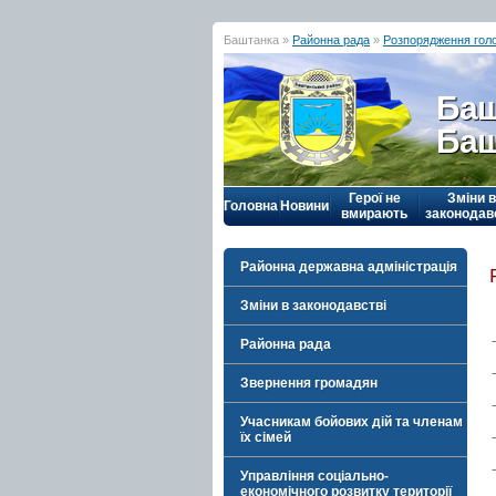
Баштанка »
Районна рада
»
Розпорядження гол
Баш
Баш
Герої не
Зміни в
Головна
Новини
вмирають
законодав
Районна державна адміністрація
Зміни в законодавстві
Районна рада
Звернення громадян
Учасникам бойових дій та членам
їх сімей
Управління соціально-
економічного розвитку території