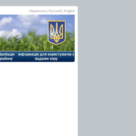
Українська |
Русский
|
English
Пробація
Інформація для користувачів з
району
вадами зору