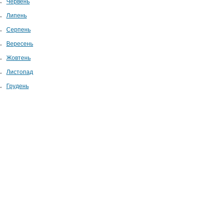
→
Червень
→
Липень
→
Серпень
→
Вересень
→
Жовтень
→
Листопад
→
Грудень