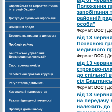
Положення п
Європейська та Євроатлантична
інтеграція України
запобігання 
районній рад
Доступ до публічної інформації
особи"
Очищення влади
Формат:
DOC
| Д
Безоплатна правнича допомога
від 13 червн
Почесною гр
Пробація району
медичного п
Баштанське управління
Формат:
DOC
| Д
Держпродспоживслужби
від 13 червн
Спостережна комісія
строково-пл
до спільної 
Запобігання проявам корупції
сіл Баштансь
Регуляторна діяльність
Формат:
DOC
| Д
Комунальні підприємства
від 13 червн
на передачу 
Режим підвищеної готовності
належить до 
Протидія домашньому