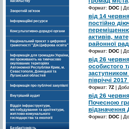
громад міста
насильству
Формат:
DOC
| Д
Зворотній зв'язок
від 14 червн
Інформаційні ресурси
постійно діюч
переміщенню
Консультативно-дорадчі органи
активів, мат
Національний проєкт з цифрової
районної рад
грамотності "Дія.Цифрова освіта"
Формат:
DOC
| Д
Інформація для громадян України,
від 26 червн
які проживають на тимчасово
окупованих територіях
особистого т
Автономної Республіки Крим, м.
Севастополя, Донецької та
заступником 
Луганської областей
півріччі 2017
Інформація про публічні закупівлі
Формат:
7Z
| Доб
від 26 червн
Внутрішній аудит
Почесною гра
Відділ інфраструктури,
відзначення 
містобудування та архітектури,
житлово-комунального
Формат:
DOC
| Д
господарства та екології
Безбар’єрність