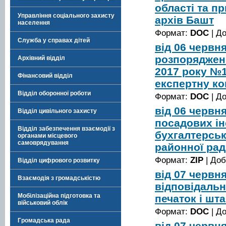
області та п
Управління соціального захисту
архів Башт
населення
Формат:
DOC
| Д
Служба у справах дітей
від 06 червн
розпорядженн
Архівний відділ
2017 року №
Фінансовий відділ
експертну ко
Відділ оборонної роботи
Формат:
DOC
| Д
від 06 червн
Відділ цивільного захисту
посадових ін
Відділ забезпечення взаємодії з
бухгалтерськ
органами місцевого
самоврядування
районної рад
Формат:
ZIP
| До
Відділ цифрового розвитку
від 07 червн
Взаємодія з громадськістю
відповідальн
Мобілізаційна підготовка та
печаток і шт
військовий облік
Формат:
DOC
| Д
Громадська рада
від 07 червн