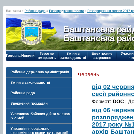
Баштанка »
Районна рада
»
Розпорядження голови
»
Розпорядження голови 2017 р
Баштанська рай
Баштанська рай
Герої не
Зміни в
Електронне
Учасни
Головна
Новини
вмирають
законодавстві
звернення
чл
Районна державна адміністрація
Червень
Зміни в законодавстві
від 02 червн
сесії районн
Районна рада
Формат:
DOC
| Д
Звернення громадян
від 06 червн
Учасникам бойових дій та членам
розпорядженн
їх сімей
2017 року №
Управління соціально-
архів Баштан
економічного розвитку території