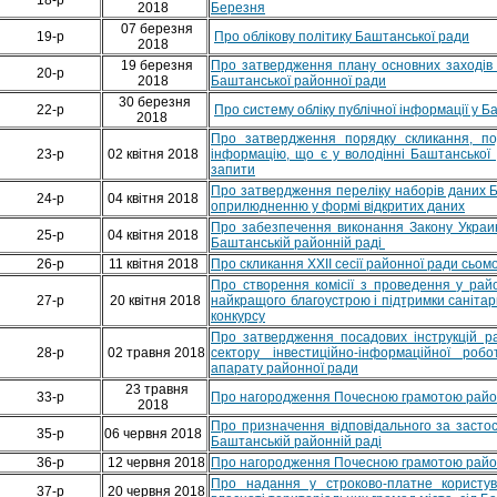
2018
Березня
07 березня
19-р
Про облікову політику Баштанської ради
2018
19 березня
Про затвердження плану основних заходів 
20-р
2018
Баштанської районної ради
30 березня
22-р
Про систему обліку публічної інформації у Б
2018
Про затвердження порядку скликання, по
23-р
02 квітня 2018
інформацію, що є у володінні Баштанської 
запити
Про затвердження переліку наборів даних Б
24-р
04 квітня 2018
оприлюдненню у формі відкритих даних
Про забезпечення виконання Закону Украин
25-р
04 квітня 2018
Баштанській районній раді
26-р
11 квітня 2018
Про cкликання ХХІІ сесії районної ради сьом
Про створення комісії з проведення у рай
27-р
20 квітня 2018
найкращого благоустрою і підтримки саніта
конкурсу
Про затвердження посадових інструкцій ра
28-р
02 травня 2018
сектору інвестиційно-інформаційної робо
апарату районної ради
23 травня
33-р
Про нагородження Почесною грамотою район
2018
Про призначення відповідального за засто
35-р
06 червня 2018
Баштанській районній раді
36-р
12 червня 2018
Про нагородження Почесною грамотою район
Про надання у строково-платне користу
37-р
20 червня 2018