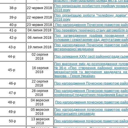
власноті територіальних громад міста, сіл 
Про організацію особистого прийому громадян
38-р
22 червня 2018
2018 року
Про організацію роботи "телефону довіри" у
39-р
22 червня 2018
2018 року
40-р
23 червня 2018
Про нагородження Почесною грамотою район
41-р
04 липня 2018
Про перевірку технічного стану автомобіля р
Про затвердження графіків проведення п
42-р
06 липня 2018
головами і секрктарями рад, депутатами рай
Про нагородження Почесною грамотою районн
43-р
19 липня 2018
ветеринарної медицини
02 серпня
44-р
Про скликання ХХІV сесії районної ради сьо
2018
Про внесення змін до розпорядження голови
16 серпня
№36-р «Про створення районної конкурсно
45-р
2018
механізаторів та висунення кандидата на
Іванова – Героя України»
22 серпня
46-р
Про нагородження Почесною грамотою район
2018
28 серпня
Про нагородження Почесною грамотою район
47-р
2018
конференції педагогічних працівників Башта
04 вересня
48-р
Про нагородження почесною грамотою райо
2018
05 вересня
Про нагородження почесною грамотою район
49-р
2018
Баштанського сирзаводу
13 вересня
50-р
Про нагородження почесною грамотою райо
2018