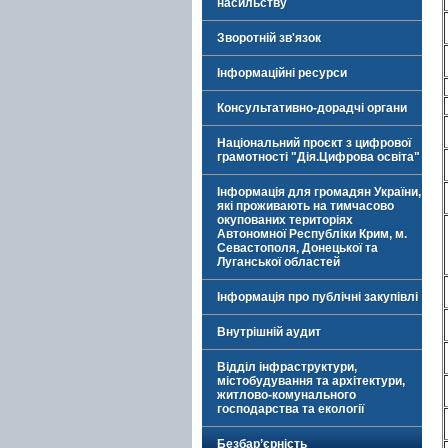
насильству
Зворотній зв'язок
Інформаційні ресурси
Консультативно-дорадчі органи
Національний проєкт з цифрової
грамотності "Дія.Цифрова освіта"
Інформація для громадян України,
які проживають на тимчасово
окупованих територіях
Автономної Республіки Крим, м.
Севастополя, Донецької та
Луганської областей
Інформація про публічні закупівлі
Внутрішній аудит
Відділ інфраструктури,
містобудування та архітектури,
житлово-комунального
господарства та екології
Безбар’єрність