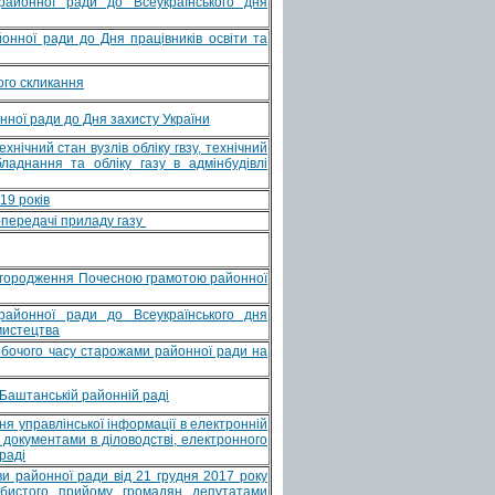
айонної ради до Всеукраїнського дня
нної ради до Дня працівників освіти та
ого скликання
ної ради до Дня захисту України
хнічний стан вузлів обліку гвзу, технічний
ладнання та обліку газу в адмінбудівлі
19 років
-передачі приладу газу
нагородження Почесною грамотою районної
айонної ради до Всеукраїнського дня
мистецтва
обочого часу старожами районної ради на
 Баштанській районній раді
ня управлінської інформації в електронній
 документами в діловодстві, електронного
раді
и районної ради від 21 грудня 2017 року
бистого прийому громадян депутатами