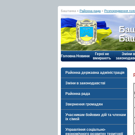
Баштанка »
Районна рада
»
Розпорядження гол
Баш
Баш
Герої не
Зміни в
Головна
Новини
вмирають
законодав
Районна державна адміністрація
Зміни в законодавстві
Районна рада
Звернення громадян
Учасникам бойових дій та членам
їх сімей
Управління соціально-
економічного розвитку території