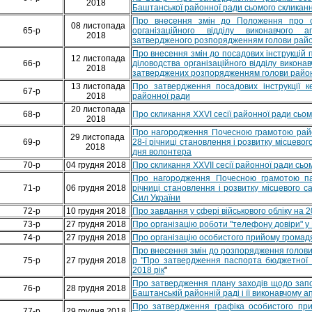
2018
Баштанської районної ради сьомого скликанн
Про внесення змін до Положення про се
08 листопада
65-р
організаційного відділу виконавчого 
2018
затвердженого розпорядженням голови район
Про внесення змін до посадових інструкцій 
12 листопада
66-р
діловодства організаційного відділу викона
2018
затверджених розпорядженням голови райо
13 листопада
Про затвердження посадових інструкції к
67-р
2018
районної ради
20 листопада
68-р
Про скликання XXVI сесії районної ради сьо
2018
Про нагородження Почесною грамотою райо
29 листопада
69-р
28-ї річниці становлення і розвитку місцево
2018
дня волонтера
70-р
04 грудня 2018
Про скликання XXVII сесії районної ради сьо
Про нагородження Почесною грамотою пай
71-р
06 грудня 2018
річниці становлення і розвитку місцевого 
Сил України
72-р
10 грудня 2018
Про завдання у сфері військового обліку на 2
73-р
27 грудня 2018
Про організацію роботи "телефону довіри" у 
74-р
27 грудня 2018
Про організацію особистого прийому громадя
Про внесення змін до розпорядження голови 
75-р
27 грудня 2018
р "Про затвердження паспорта бюджетної 
2018 рік
"
Про затвердження плану заходів щодо зап
76-р
28 грудня 2018
Баштанській районній раді і її виконавчому а
Про затвердження графіка особистого пр
77-р
29 грудня 2018