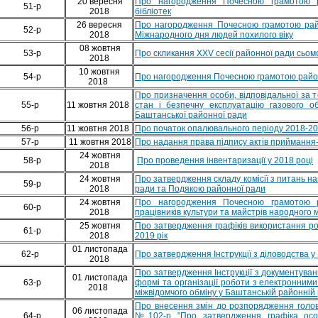
20 вересня
Про нагородження Почесною грамотою р
51-р
2018
бібліотек
26 вересня
Про нагородження Почесною грамотою райо
52-р
2018
Міжнародного дня людей похилого віку
08 жовтня
53-р
Про скликання ХХV сесії районної ради сьом
2018
10 жовтня
54-р
Про нагородження Почесною грамотою район
2018
Про призначення особи, відповідальної за те
55-р
11 жовтня 2018
стан і безпечну експлуатацію газового об
Баштанської районної ради
56-р
11 жовтня 2018
Про початок опалювального періоду 2018-20
57-р
11 жовтня 2018
Про надання права підпису актів приймання
24 жовтня
58-р
Про проведення інвентаризації у 2018 році
2018
24 жовтня
Про затвердження складу комісії з питань 
59-р
2018
ради та Подякою районної ради
24 жовтня
Про нагородження Почесною грамотою р
60-р
2018
працівників культури та майстрів народного 
25 жовтня
Про затвердження графіків використання р
61-р
2018
2019 рік
01 листопада
62-р
Про затвердження Інструкції з діловодства у
2018
Про затвердження Інструкції з документуван
01 листопада
63-р
формі та організації роботи з електронними
2018
міжвідомчого обміну у Баштанській районній 
Про внесення змін до розпорядження голов
06 листопада
64-р
№102-р "Про затвердження графіка осо