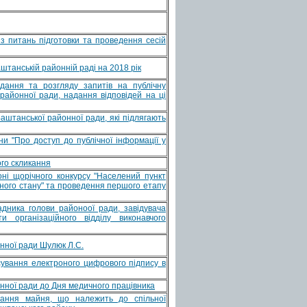
з питань підготовки та проведення сесій
аштанській районній раді на 2018 рік
дання та розгляду запитів на публічну
районної ради, надання відповідей на ці
аштанської районної ради, які підлягають
и "Про доступ до публічної інформації у
ого скликання
оні щорічного конкурсу "Населений пункт
рного стану" та проведення першого етапу
дника голови районоої ради, завідувача
ти організаційного відділу виконавчого
ної ради Шулюк Л.С.
сування електроного цифрового підпису в
ної ради до Дня медичного працівника
вання майня, що належить до спільної