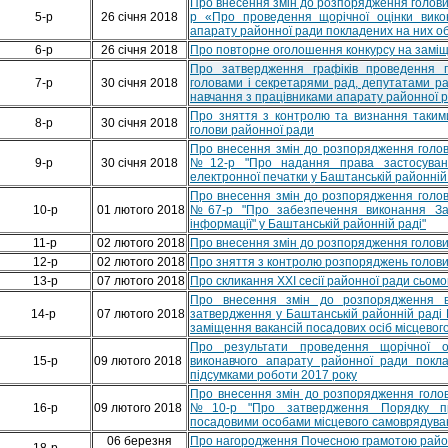
Про внесення змін до розпорядження голови 
5-р
26 січня 2018
р «Про проведення щорічної оцінки вико
апарату районної ради покладених на них обо
6-р
26 січня 2018
Про повторне оголошення конкурсу на заміщ
Про затвердження графіків проведення п
7-р
30 січня 2018
головами і секретарями рад, депутатами ра
навчання з працівниками апарату районної ра
Про зняття з контролю та визнання таким
8-р
30 січня 2018
голови районної ради
Про внесення змін до розпорядження голов
9-р
30 січня 2018
№12-р "Про надання права застосуванн
електронної печатки у Баштанській районній
Про внесення змін до розпорядження голов
10-р
01 лютого 2018
№67-р "Про забезпечення виконання Зак
інформації" у Баштанській районній раді"
11-р
02 лютого 2018
Про внесення змін до розпорядження голови
12-р
02 лютого 2018
Про зняття з контролю розпоряджень голови
13-р
07 лютого 2018
Про скликання ХХІ сесії районної ради сьомо
Про внесення змін до розпорядження 
14-р
07 лютого 2018
затвердження у Баштанській районній раді 
заміщення вакансій посадових осіб місцево
Про результати проведення щорічної о
15-р
09 лютого 2018
виконавчого апарату районної ради покл
підсумками роботи 2017 року
Про внесення змін до розпорядження голов
16-р
09 лютого 2018
№10-р "Про затвердження Порядку про
посадовими особами місцевого самоврядуван
06 березня
Про нагородження Почесною грамотою район
18-р