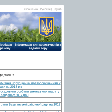
Українська |
Русский
|
English
Пробація
Інформація для користувачів з
району
вадами зору
орядження
обігання корупційним правопорушенням у
ади на 2018 рік
посадовими особами виконавчого апарату
 завдань у 2017 році
рами Баштанської районної ради на 2018