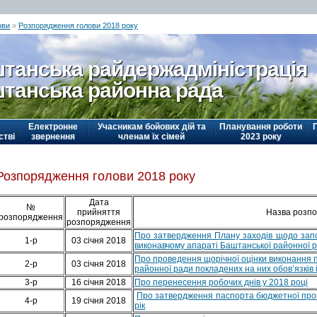
ови
»
Розпорядження голови 2018 року
танська райдержадміністрація
танська районна рада
Електронне
Учасникам бойових дій та
Планування роботи
стві
звернення
членам їх сімей
2023 року
Розпорядження голови 2018 року
Дата
№
прийняття
Назва розп
розпорядження
розпорядження
Про затвердження Плану заходів щодо зап
1-р
03 січня 2018
виконавчому апараті Баштанської районної р
Про проведення щорічної оцінки виконання 
2-р
03 січня 2018
районної ради покладених на них обов’язків і
3-р
16 січня 2018
Про перенесення робочих днів у 2018 році
Про затвердження паспорта бюджетної прог
4-р
19 січня 2018
рік