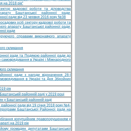
я на 2018 рік"
ктор кадрової роботи та діловодства
апарату Баштанської районної ради,
ної ради від 23 червня 2016 року №38
посадових осіб сектору кадрової роботи та
вчого апарату Баштанської районної ради,
нної ради
еруючого справами виконавчого апарату
мого скликання
нної ради та Подякою районної ради до
го самоврядування в Україні і Міжнародного
мого скликання
онної ради з нагоди відзначення 28-ї
самоврядування в Україні та Дня Збройних
019 рік
Баштанській районній раді у 2019 році
н у Баштанській районній раді
районної ради від 19 січня 2018 року №4-
програми Баштанської Районної ради на
обігання корупційним правопорушенням у
параті на 2019 рік
ийому громадян депутатами Баштанської