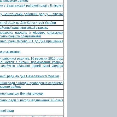
Баштанського району
 у Баштанській районній раді у ІІ півріччі
 Баштанській районній раді у ІІ півріччі
ної ради до Дня Конституції України
айонної ради при виїзді з гаражу
равових навчань з міським, сільськими
онної ради та працівниками
ої ради Лисової Л.І. до Дня працівників
мого скликання
 районної ради від 16 вересня 2010 року
ї комісії з питань преміювання кращих
 здобуття обласної премії імені Федора
ної ради до Дня Незалежності України
ної ради з нагоди проведення серпневої
нського району
нної ради до Дня підприємця
ної ради з нагоди відзначення 45-річчя
нної ради