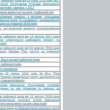
районної ради від 03 січня 2018 року №2-
нання посадовими особами виконавчого
в’язків і завдань у 2017
ення вакантної посади у районній рад
равових навчань з міським, сільськими
йонної ради та правового і професійного
ди на І півріччя 2018 року
и, що втратили чинність, розпорядження
и районної ради від 13 лютого 2017 року
я електроного цифрового підпису та
 раді
и районної ради від 03 жовтня 2016 року
ону України "Про доступ до публічної
 Баштанської районної ради
 районної ради
го скликання
від 16 липня 2015 року №46-р "Про
Порядку проведення іспиту кандидатів на
го самоврядування
цінки виконання посадовими особами
адених на них обовязків та завдань за
и районної ради від 11 лютого 2016 року
ведення щорічної оцінки виконання
ня покладених на них обов язків
ної ради до Міжнародного жіночого дня 8