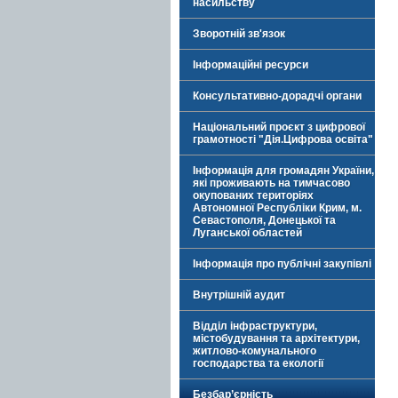
насильству
Зворотній зв'язок
Інформаційні ресурси
Консультативно-дорадчі органи
Національний проєкт з цифрової
грамотності "Дія.Цифрова освіта"
Інформація для громадян України,
які проживають на тимчасово
окупованих територіях
Автономної Республіки Крим, м.
Севастополя, Донецької та
Луганської областей
Інформація про публічні закупівлі
Внутрішній аудит
Відділ інфраструктури,
містобудування та архітектури,
житлово-комунального
господарства та екології
Безбар’єрність