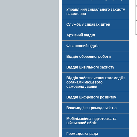
Управління соціального захисту
населення
Служба у справах дітей
Архівний відділ
Фінансовий відділ
Відділ оборонної роботи
Відділ цивільного захисту
Відділ забезпечення взаємодії з
органами місцевого
самоврядування
Відділ цифрового розвитку
Взаємодія з громадськістю
Мобілізаційна підготовка та
військовий облік
Громадська рада