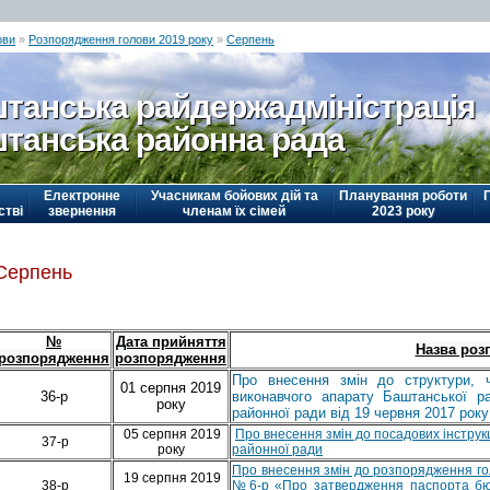
ови
»
Розпорядження голови 2019 року
»
Серпень
танська райдержадміністрація
танська районна рада
Електронне
Учасникам бойових дій та
Планування роботи
стві
звернення
членам їх сімей
2023 року
Серпень
№
Дата прийняття
Назва роз
розпорядження
розпорядження
Про внесення змін до структури, ч
01 серпня 2019
36-р
виконавчого апарату Баштанської р
року
районної ради від 19 червня 2017 рок
05 серпня 2019
Про внесення змін до посадових інструк
37-р
року
районної ради
Про внесення змін до розпорядження гол
19 серпня 2019
38-р
№6-р «Про затвердження паспорта бюд