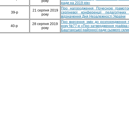
року
ради на 2019 рік»
Про нагородження Почесною грамото
21 серпня 2019
39-р
серпневої конференції педагогічних
року
відзначення Дня Незалежності України
Про внесення змін до розпорядження г
28 серпня 2019
40-р
року №77-р «Про затвердження графіка 
року
Баштанської районної ради сьомого скли