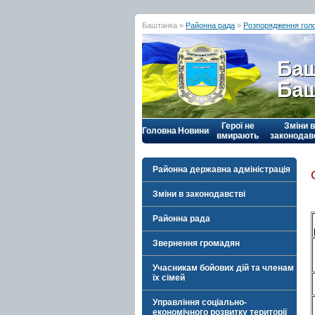
Баштанка »
Районна рада
»
Розпорядження гол
Баш
Баш
Герої не
Зміни в
Головна
Новини
вмирають
законодав
Районна державна адміністрація
Зміни в законодавстві
Районна рада
Звернення громадян
Учасникам бойових дій та членам
їх сімей
Управління соціально-
економічного розвитку території