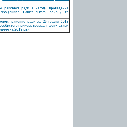
ю районної ради з нагоди проведення
 працівників Баштанського району та
олови районної ради від 29 грудня 2018
особистого прийому громадян депутатами
кання на 2019 рік»