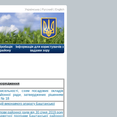
Українська |
Русский
|
English
Пробація
Інформація для користувачів з
району
вадами зору
порядження
исельності, схем посадових окладів
айонної ради, затверджених рішенням
у № 18
цій виконавчого апарату Баштанської
ови районної ради від 30 січня 2019 року
жетної програми Баштанської районної