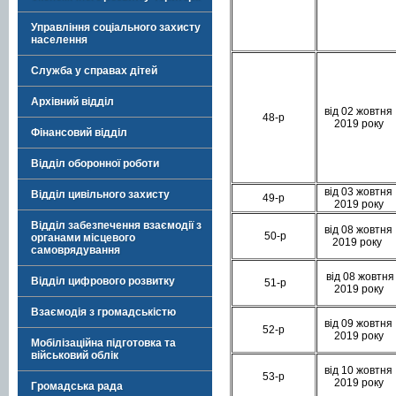
Управління соціального захисту
населення
Служба у справах дітей
Архівний відділ
від 02 жовтня
48-р
2019 року
Фінансовий відділ
Відділ оборонної роботи
від 03 жовтня
Відділ цивільного захисту
49-р
2019 року
Відділ забезпечення взаємодії з
від 08 жовтня
50-р
органами місцевого
2019 року
самоврядування
від 08 жовтня
Відділ цифрового розвитку
51-р
2019 року
Взаємодія з громадськістю
від 09 жовтня
52-р
2019 року
Мобілізаційна підготовка та
військовий облік
від 10 жовтня
53-р
2019 року
Громадська рада