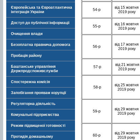
від 15 жовтня
Європейська та Євроатлантична
54-р
2019 року
інтеграція України
Доступ до публічної інформації
від 16 жовтня
55-р
2019 року
Очищення влади
від 17 жовтня
Безоплатна правнича допомога
56-р
2019 року
Пробація району
від 21 жовтня
Баштанське управління
57-р
2019 року
Держпродспоживслужби
Спостережна комісія
від 25 жовтня
58-р
2019 року
Запобігання проявам корупції
Регуляторна діяльність
від 29 жовтня
59-р
2019 року
Комунальні підприємства
Режим підвищеної готовності
від 29 жовтня
60-р
Протидія домашньому
2019 року