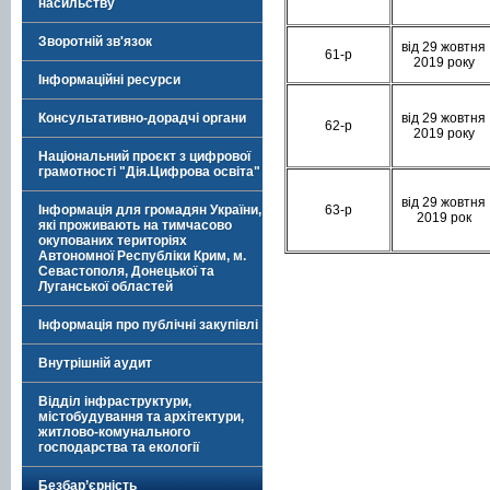
насильству
Зворотній зв'язок
від 29 жовтня
61-р
2019 року
Інформаційні ресурси
від 29 жовтня
Консультативно-дорадчі органи
62-р
2019 року
Національний проєкт з цифрової
грамотності "Дія.Цифрова освіта"
від 29 жовтня
63-р
Інформація для громадян України,
2019 рок
які проживають на тимчасово
окупованих територіях
Автономної Республіки Крим, м.
Севастополя, Донецької та
Луганської областей
Інформація про публічні закупівлі
Внутрішній аудит
Відділ інфраструктури,
містобудування та архітектури,
житлово-комунального
господарства та екології
Безбар’єрність