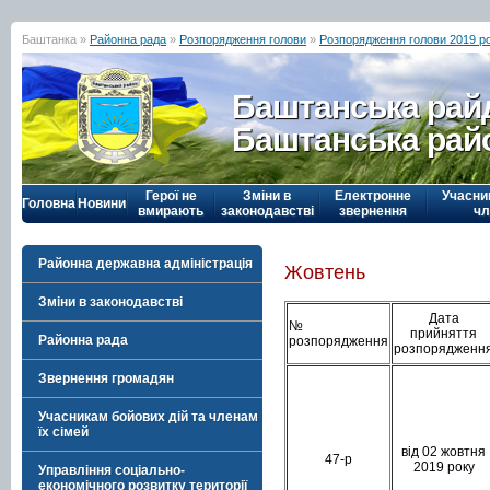
Баштанка »
Районна рада
»
Розпорядження голови
»
Розпорядження голови 2019 р
Баштанська рай
Баштанська рай
Герої не
Зміни в
Електронне
Учасни
Головна
Новини
вмирають
законодавстві
звернення
чл
Районна державна адміністрація
Жовтень
Зміни в законодавстві
Дата
№
прийняття
Районна рада
розпорядження
розпорядженн
Звернення громадян
Учасникам бойових дій та членам
їх сімей
від 02 жовтня
47-р
2019 року
Управління соціально-
економічного розвитку території