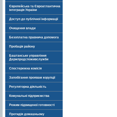
Європейська та Євроатлантична
інтеграція України
Доступ до публічної інформації
Очищення влади
Безоплатна правнича допомога
Пробація району
Баштанське управління
Держпродспоживслужби
Спостережна комісія
Запобігання проявам корупції
Регуляторна діяльність
Комунальні підприємства
Режим підвищеної готовності
Протидія домашньому