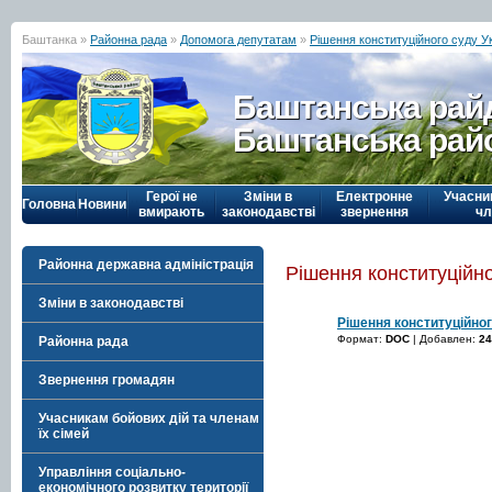
Баштанка »
Районна рада
»
Допомога депутатам
»
Рішення конституційного суду У
Баштанська рай
Баштанська рай
Герої не
Зміни в
Електронне
Учасни
Головна
Новини
вмирають
законодавстві
звернення
чл
Районна державна адміністрація
Рішення конституційно
Зміни в законодавстві
Рішення конституційног
Формат:
DOC
| Добавлен:
24
Районна рада
Звернення громадян
Учасникам бойових дій та членам
їх сімей
Управління соціально-
економічного розвитку території