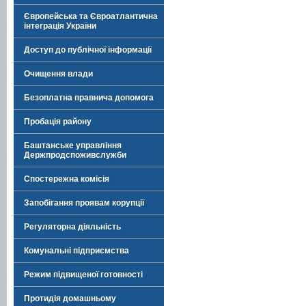
Європейська та Євроатлантична
інтеграція України
Доступ до публічної інформації
Очищення влади
Безоплатна правнича допомога
Пробація району
Баштанське управління
Держпродспоживслужби
Спостережна комісія
Запобігання проявам корупції
Регуляторна діяльність
Комунальні підприємства
Режим підвищеної готовності
Протидія домашньому