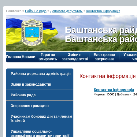
Баштанка »
Районна рада
»
Допомога депутатам
»
Контактна інформація
Баштанська рай
Баштанська рай
Герої не
Зміни в
Електронне
Учасни
Головна
Новини
вмирають
законодавстві
звернення
чл
Районна державна адміністрація
Контактна інформація
Зміни в законодавстві
Контактна інформація
Формат:
DOC
| Добавлен:
24
Районна рада
Звернення громадян
Учасникам бойових дій та членам
їх сімей
Управління соціально-
економічного розвитку території