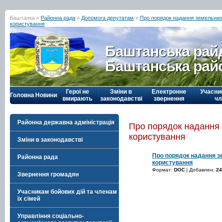
Баштанка »
Районна рада
»
Допомога депутатам
»
Про порядок надання земельних 
користування
Баштанська рай
Баштанська рай
Герої не
Зміни в
Електронне
Учасни
Головна
Новини
вмирають
законодавстві
звернення
чл
Районна державна адміністрація
Про порядок надання 
користування
Зміни в законодавстві
Про порядок надання з
Районна рада
користування
Формат:
DOC
| Добавлен:
24
Звернення громадян
Учасникам бойових дій та членам
їх сімей
Управління соціально-