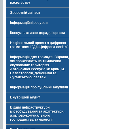
насильству
Зворотній зв'язок
Інформаційні ресурси
Консультативно-дорадчі органи
Національний проєкт з цифрової
грамотності "Дія.Цифрова освіта"
Інформація для громадян України,
які проживають на тимчасово
окупованих територіях
Автономної Республіки Крим, м.
Севастополя, Донецької та
Луганської областей
Інформація про публічні закупівлі
Внутрішній аудит
Відділ інфраструктури,
містобудування та архітектури,
житлово-комунального
господарства та екології