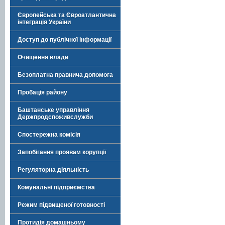
Європейська та Євроатлантична
інтеграція України
Доступ до публічної інформації
Очищення влади
Безоплатна правнича допомога
Пробація району
Баштанське управління
Держпродспоживслужби
Спостережна комісія
Запобігання проявам корупції
Регуляторна діяльність
Комунальні підприємства
Режим підвищеної готовності
Протидія домашньому