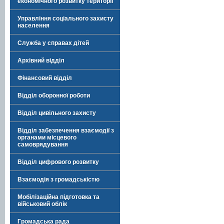
економічного розвитку території
Управління соціального захисту
населення
Служба у справах дітей
Архівний відділ
Фінансовий відділ
Відділ оборонної роботи
Відділ цивільного захисту
Відділ забезпечення взаємодії з
органами місцевого
самоврядування
Відділ цифрового розвитку
Взаємодія з громадськістю
Мобілізаційна підготовка та
військовий облік
Громадська рада