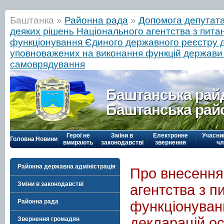
Баштанка »
Районна рада
»
Допомога депутат
деяких рішень Національного агентства з питан
функціонування Єдиного державного реєстру д
уповноважених на виконання функцій держави 
самоврядування
Баштанська рай
Баштанська рай
Герої не
Зміни в
Електронне
Учасни
Головна
Новини
вмирають
законодавстві
звернення
чл
Районна державна адміністрація
Про внесення
Зміни в законодавстві
агентства з п
Районна рада
функціонуван
декларацій о
Звернення громадян