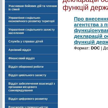
функцій держ
Учасникам бойових дій та членам
їх сімей
Про внесення
Управління соціально-
економічного розвитку території
агентства з 
функціонува
Управління соціального захисту
населення
декларацій о
функцій дер
Служба у справах дітей
Формат:
DOC
| Д
Архівний відділ
Фінансовий відділ
Відділ оборонної роботи
Відділ цивільного захисту
Відділ забезпечення взаємодії з
органами місцевого
самоврядування
Відділ цифрового розвитку
Взаємодія з громадськістю