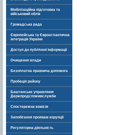
Мобілізаційна підготовка та
військовий облік
Громадська рада
Європейська та Євроатлантична
інтеграція України
Доступ до публічної інформації
Очищення влади
Безоплатна правнича допомога
Пробація району
Баштанське управління
Держпродспоживслужби
Спостережна комісія
Запобігання проявам корупції
Регуляторна діяльність