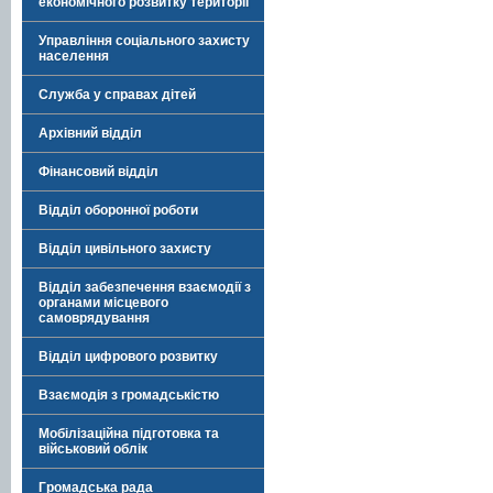
економічного розвитку території
Управління соціального захисту
населення
Служба у справах дітей
Архівний відділ
Фінансовий відділ
Відділ оборонної роботи
Відділ цивільного захисту
Відділ забезпечення взаємодії з
органами місцевого
самоврядування
Відділ цифрового розвитку
Взаємодія з громадськістю
Мобілізаційна підготовка та
військовий облік
Громадська рада