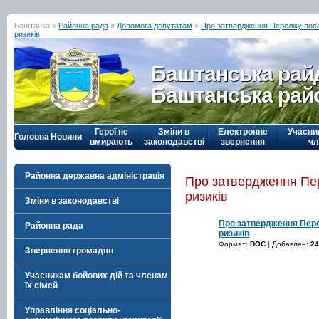
Баштанка »
Районна рада
»
Допомога депутатам
»
Про затвердження Переліку поса
ризиків
Баштанська рай
Баштанська рай
Герої не
Зміни в
Електронне
Учасни
Головна
Новини
вмирають
законодавстві
звернення
чл
Районна державна адміністрація
Про затвердження Пер
ризиків
Зміни в законодавстві
Про затвердження Пере
Районна рада
ризиків
Формат:
DOC
| Добавлен:
24
Звернення громадян
Учасникам бойових дій та членам
їх сімей
Управління соціально-