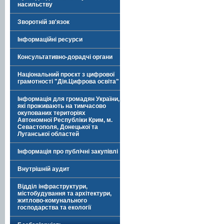
насильству
Зворотній зв'язок
Інформаційні ресурси
Консультативно-дорадчі органи
Національний проєкт з цифрової
грамотності "Дія.Цифрова освіта"
Інформація для громадян України,
які проживають на тимчасово
окупованих територіях
Автономної Республіки Крим, м.
Севастополя, Донецької та
Луганської областей
Інформація про публічні закупівлі
Внутрішній аудит
Відділ інфраструктури,
містобудування та архітектури,
житлово-комунального
господарства та екології