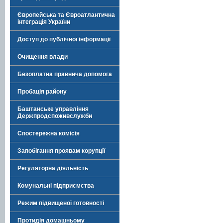
Європейська та Євроатлантична
інтеграція України
Доступ до публічної інформації
Очищення влади
Безоплатна правнича допомога
Пробація району
Баштанське управління
Держпродспоживслужби
Спостережна комісія
Запобігання проявам корупції
Регуляторна діяльність
Комунальні підприємства
Режим підвищеної готовності
Протидія домашньому