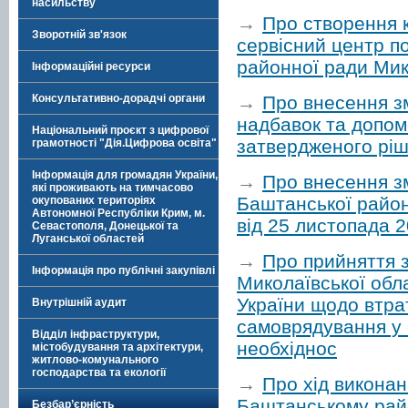
насильству
→
Про створення 
Зворотній зв'язок
сервісний центр п
районної ради Мик
Інформаційні ресурси
→
Про внесення з
Консультативно-дорадчі органи
надбавок та допом
Національний проєкт з цифрової
затвердженого ріш
грамотності "Дія.Цифрова освіта"
Інформація для громадян України,
→
Про внесення з
які проживають на тимчасово
Баштанської район
окупованих територіях
Автономної Республіки Крим, м.
від 25 листопада 
Севастополя, Донецької та
Луганської областей
→
Про прийняття 
Інформація про публічні закупівлі
Миколаївської обла
України щодо втрат
Внутрішній аудит
самоврядування у с
Відділ інфраструктури,
необхіднос
містобудування та архітектури,
житлово-комунального
господарства та екології
→
Про хід викона
Баштанському райо
Безбар’єрність