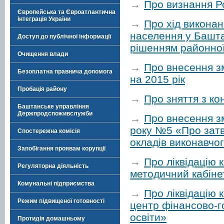
→
Про визнання Р
Європейська та Євроатлантична
інтеграція України
→
Про хід виконан
населення у Башта
Доступ до публічної інформації
рішенням районної
Очищення влади
→
Про внесення з
Безоплатна правнича допомога
на 2015 рік
Пробація району
→
Про зняття з к
Баштанське управління
Держпродспоживслужби
→
Про внесення зм
року №5 «Про затв
Спостережна комісія
окладів виконавчо
Запобігання проявам корупції
→
Про ліквідацію
Регуляторна діяльність
методичний кабіне
Комунальні підприємства
→
Про ліквідацію
Режим підвищеної готовності
центр фінансово-г
освіти»
Протидія домашньому