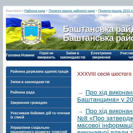
Баштанка »
Районна рада
»
Проекти рішень районної ради
»
Проекти рішень 2015 р
Баштанська рай
Баштанська рай
Герої не
Зміни в
Електронне
Учасни
Головна
Новини
вмирають
законодавстві
звернення
чл
Районна державна адміністрація
ХХХVІІІ сесія шостого
Зміни в законодавстві
→
Про хід викона
Районна рада
Баштанщина» у 20
Звернення громадян
→
Про хід виконан
Учасникам бойових дій та членам
№8 «Про затвердже
їх сімей
масової інформації
Управління соціально-
виконавчої влади 
економічного розвитку території