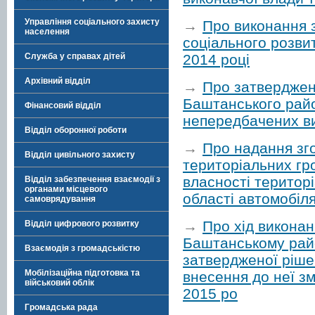
Управління соціального захисту
→
Про виконання з
населення
соціального розви
2014 році
Служба у справах дітей
Архівний відділ
→
Про затверджен
Баштанського рай
Фінансовий відділ
непередбачених ви
Відділ оборонної роботи
→
Про надання зго
Відділ цивільного захисту
територіальних гро
власності територі
Відділ забезпечення взаємодії з
органами місцевого
області автомобіл
самоврядування
→
Про хід викона
Відділ цифрового розвитку
Баштанському райо
Взаємодія з громадськістю
затвердженої ріше
Мобілізаційна підготовка та
внесення до неї з
військовий облік
2015 ро
Громадська рада