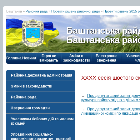
Баштанка »
Районна рада
»
Проекти рішень районної ради
»
Проекти рішень 2015 р
Баштанська рай
Баштанська рай
Герої не
Зміни в
Електронне
Учасни
Головна
Новини
вмирають
законодавстві
звернення
чл
Районна державна адміністрація
ХХХХ сесія шостого с
Зміни в законодавстві
→
Про депутатський запит депу
Районна рада
культури району згідно з діючим
Звернення громадян
→
Про депутатський запит депу
ліквідаційної комісії по ліквід
Учасникам бойових дій та членам
їх сімей
Управління соціально-
економічного розвитку території