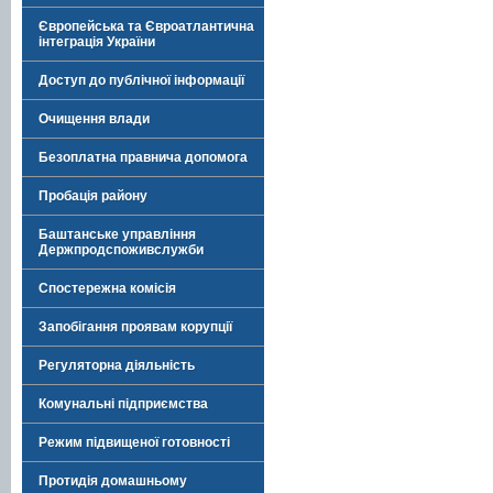
Європейська та Євроатлантична
інтеграція України
Доступ до публічної інформації
Очищення влади
Безоплатна правнича допомога
Пробація району
Баштанське управління
Держпродспоживслужби
Спостережна комісія
Запобігання проявам корупції
Регуляторна діяльність
Комунальні підприємства
Режим підвищеної готовності
Протидія домашньому