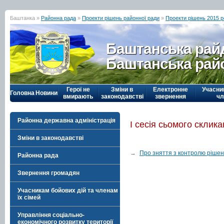
Баштанка »
Районна рада
»
Проекти рішень районної ради
»
Проекти рішень 2015 р
Баштанська рай
Баштанська рай
Герої не
Зміни в
Електронне
Учасни
Головна
Новини
вмирають
законодавстві
звернення
чл
Районна державна адміністрація
І сесія сьомого склик
Зміни в законодавстві
→
Про зняття з контролю рішен
Районна рада
Звернення громадян
Учасникам бойових дій та членам
їх сімей
Управління соціально-
економічного розвитку території