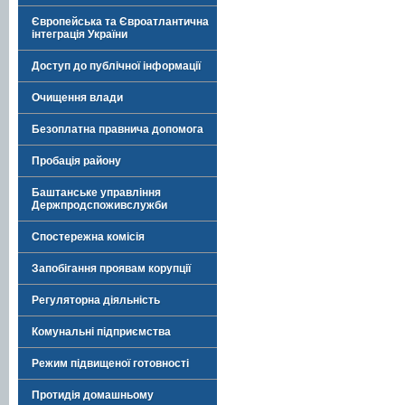
Європейська та Євроатлантична
інтеграція України
Доступ до публічної інформації
Очищення влади
Безоплатна правнича допомога
Пробація району
Баштанське управління
Держпродспоживслужби
Спостережна комісія
Запобігання проявам корупції
Регуляторна діяльність
Комунальні підприємства
Режим підвищеної готовності
Протидія домашньому