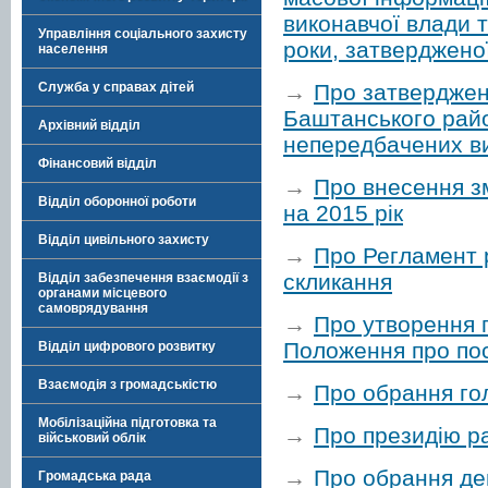
виконавчої влади 
Управління соціального захисту
роки, затверджено
населення
→
Про затверджен
Служба у справах дітей
Баштанського рай
Архівний відділ
непередбачених ви
Фінансовий відділ
→
Про внесення з
Відділ оборонної роботи
на 2015 рік
Відділ цивільного захисту
→
Про Регламент 
скликання
Відділ забезпечення взаємодії з
органами місцевого
самоврядування
→
Про утворення п
Положення про пост
Відділ цифрового розвитку
Взаємодія з громадськістю
→
Про обрання гол
Мобілізаційна підготовка та
→
Про президію р
військовий облік
→
Про обрання деп
Громадська рада