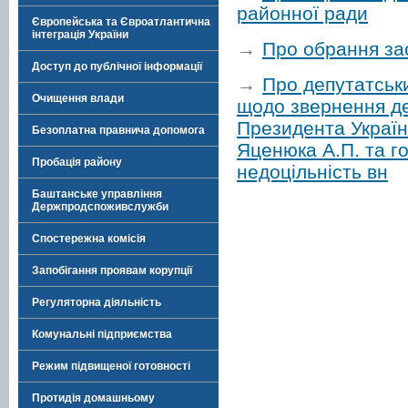
районної ради
Європейська та Євроатлантична
інтеграція України
→
Про обрання за
Доступ до публічної інформації
→
Про депутатськи
Очищення влади
щодо звернення де
Президента Україн
Безоплатна правнича допомога
Яценюка А.П. та г
Пробація району
недоцільність вн
Баштанське управління
Держпродспоживслужби
Спостережна комісія
Запобігання проявам корупції
Регуляторна діяльність
Комунальні підприємства
Режим підвищеної готовності
Протидія домашньому