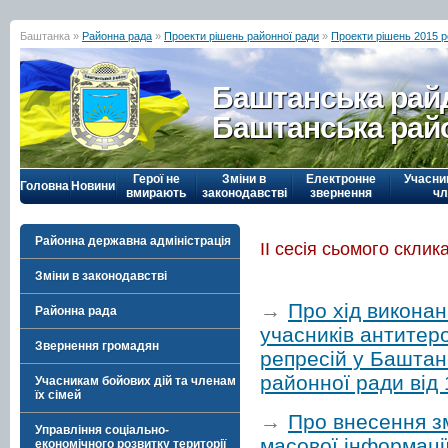
Баштанка »
Районна рада
»
Проекти рішень районної ради
»
Проекти рішень 2015 р
Баштанська рай
Баштанська рай
Герої не
Зміни в
Електронне
Учасни
Головна
Новини
вмирають
законодавстві
звернення
чл
Районна державна адміністрація
ІІ сесія сьомого склик
Зміни в законодавстві
→
Про хід виконан
Районна рада
учасників антитеро
Звернення громадян
репресій у Баштан
районної ради від 
Учасникам бойових дій та членам
їх сімей
→
Про внесення зм
Управління соціально-
масової інформації
економічного розвитку території