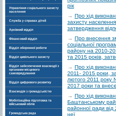
рік
Управління соціального захисту
населення
→
Про хід викона
захисту населення
Служба у справах дітей
затвердження відп
Архівний відділ
→
Про внесення зм
Фінансовий відділ
соціальної програ
Відділ оборонної роботи
району на 2010-20
та 2015 років, зат
Відділ цивільного захисту
→
Про хід викона
Відділ забезпечення взаємодії з
органами місцевого
2011- 2015 роки, 
самоврядування
лютого 2011 року 
Відділ цифрового розвитку
2017 роки та внесе
Взаємодія з громадськістю
→
Про хід виконан
Мобілізаційна підготовка та
Баштанському райо
військовий облік
районної ради від
неї
Громадська рада