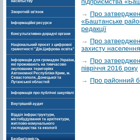
підприємства «Баш
насильству
Зворотній зв'язок
→
Про затверджен
«Баштанське район
Інформаційні ресурси
редакції
Консультативно-дорадчі органи
→
Про затверджен
Національний проєкт з цифрової
захисту населення
грамотності "Дія.Цифрова освіта"
→
Про затверджен
Інформація для громадян України,
які проживають на тимчасово
півріччя 2016 року
окупованих територіях
Автономної Республіки Крим, м.
Севастополя, Донецької та
→
Про районний б
Луганської областей
Інформація про публічні закупівлі
Внутрішній аудит
Відділ інфраструктури,
містобудування та архітектури,
житлово-комунального
господарства та екології
Безбар’єрність