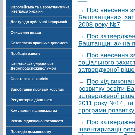
Європейська та Євроатлантична
→
Про внесення з
інтеграція України
Баштанщина», затв
Доступ до публічної інформації
2008 року №7
Очищення влади
→
Про затверджен
Баштанщина» на пе
Безоплатна правнича допомога
→
Про внесення з
Пробація району
соціального захис
Баштанське управління
затвердженої ріше
Держпродспоживслужби
Спостережна комісія
→
Про хід виконан
розвитку освіти Б
Запобігання проявам корупції
затвердженої ріше
Регуляторна діяльність
2011 року №14, та
програми розвитку
Комунальні підприємства
→
Про затвердженн
Режим підвищеної готовності
інвентаризації реє
Протидія домашньому