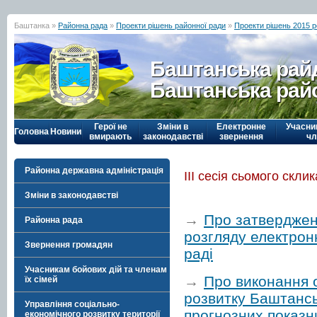
Баштанка »
Районна рада
»
Проекти рішень районної ради
»
Проекти рішень 2015 р
Баштанська рай
Баштанська рай
Герої не
Зміни в
Електронне
Учасни
Головна
Новини
вмирають
законодавстві
звернення
чл
Районна державна адміністрація
ІІІ сесія сьомого скли
Зміни в законодавстві
→
Про затверджен
Районна рада
розгляду електрон
Звернення громадян
раді
Учасникам бойових дій та членам
→
Про виконання 
їх сімей
розвитку Баштансь
Управління соціально-
прогнозних показни
економічного розвитку території