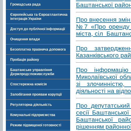
Баштанської район
Громадська рада
Європейська та Євроатлантична
Про внесення змін
інтеграція України
№7 «Про оренду м
Доступ до публічної інформації
міста, сіл Баштан
Очищення влади
Про затверджен
Безоплатна правнича допомога
Казанківського рай
Пробація району
Про інформацію 
Баштанське управління
Держпродспоживслужби
Миколаївської обл
зі злочинністю,
Спостережна комісія
діяльності на відпо
Запобігання проявам корупції
Про депутатський
Регуляторна діяльність
сесії Баштансько
Комунальні підприємства
Баштанської рай
рішенням районної
Режим підвищеної готовності