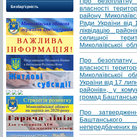
Про безоплатну 
власності терито
Безбар’єрність
району Миколаївс
Ради України від
ліквідацію район
селищної тери
Миколаївської обл
Про безоплатну 
власності територ
Миколаївської об
України від 17 ли
районів», у кому
громад Баштанськ
Про затверджен
Баштанського 
непередбачених ви