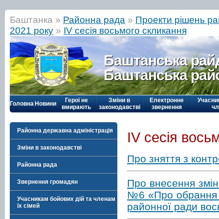
Баштанка »
Районна рада
»
Проекти рішень ра
2021 року
»
IV сесія восьмого скликання
Баштанська рай
Баштанська рай
Герої не
Зміни в
Електронне
Учасни
Головна
Новини
вмирають
законодавстві
звернення
чл
Районна державна адміністрація
IV сесія вось
Зміни в законодавстві
Про зняття з конт
Районна рада
Про внесення змін
Звернення громадян
№6 «Про обрання д
Учасникам бойових дій та членам
районної ради вос
їх сімей