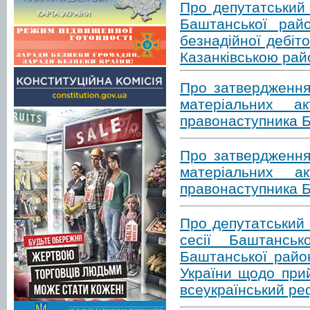
Про депутатський 
Баштанської рай
безнадійної дебіт
Казанківською ра
Про затвердження
матеріальних а
правонаступника Б
Про затвердження
матеріальних а
правонаступника Б
Про депутатський 
сесії Баштансь
Баштанської райо
України щодо при
всеукраїнський р