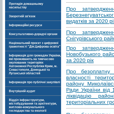
Протидія домашньому
насильству
Про затверджен
Березнегуватсько
Зворотній зв'язок
видатків за 2020 рі
Інформаційні ресурси
Про затверджен
Консультативно-дорадчі органи
Снігурівського рай
Національний проєкт з цифрової
грамотності "Дія.Цифрова освіта"
Про затверджен
Новобузького рай
Інформація для громадян України,
за 2020 рік
які проживають на тимчасово
окупованих територіях
Автономної Республіки Крим, м.
Севастополя, Донецької та
Про безоплатну 
Луганської областей
власності терито
Інформація про публічні закупівлі
району Миколаївс
Ради України від
Внутрішній аудит
ліквідацію райо
Відділ інфраструктури,
територіальних гр
містобудування та архітектури,
житлово-комунального
господарства та екології