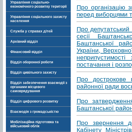
Управління соціально-
Про організацію з
економічного розвитку території
перед виборцями т
Управління соціального захисту
населення
Про депутатський 
Служба у справах дітей
сесії Баштансь
Архівний відділ
Баштанської рай
України, Верховно
Фінансовий відділ
неприпустимості
Відділ оборонної роботи
постачання і розпо
Відділ цивільного захисту
Про дострокове 
Відділ забезпечення взаємодії з
районної ради вос
органами місцевого
самоврядування
Про затвердження
Відділ цифрового розвитку
Баштанської район
Взаємодія з громадськістю
Про звернення д
Мобілізаційна підготовка та
військовий облік
Кабінету Міністр