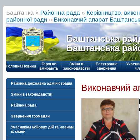
Баштанка »
Районна рада
»
Керівництво, вико
районної ради
»
Виконавчий апарат Баштанськ
Баштанська рай
Баштанська рай
Герої не
Зміни в
Електронне
Учасни
Головна
Новини
вмирають
законодавстві
звернення
чл
Районна державна адміністрація
Виконавчий а
Зміни в законодавстві
Районна рада
Звернення громадян
Учасникам бойових дій та членам
їх сімей