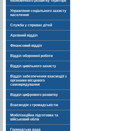
економічного розвитку території
Управління соціального захисту
населення
Служба у справах дітей
Архівний відділ
Фінансовий відділ
Відділ оборонної роботи
Відділ цивільного захисту
Відділ забезпечення взаємодії з
органами місцевого
самоврядування
Відділ цифрового розвитку
Взаємодія з громадськістю
Мобілізаційна підготовка та
військовий облік
Громадська рада