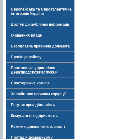
Європейська та Євроатлантична
інтеграція України
Доступ до публічної інформації
Очищення влади
Безоплатна правнича допомога
Пробація району
Баштанське управління
Держпродспоживслужби
Спостережна комісія
Запобігання проявам корупції
Регуляторна діяльність
Комунальні підприємства
Режим підвищеної готовності
Протидія домашньому