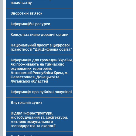
насильству
Зворотній зв'язок
Інформаційні ресурси
Консультативно-дорадчі органи
Національний проєкт з цифрової
грамотності "Дія.Цифрова освіта"
Інформація для громадян України,
які проживають на тимчасово
окупованих територіях
Автономної Республіки Крим, м.
Севастополя, Донецької та
Луганської областей
Інформація про публічні закупівлі
Внутрішній аудит
Відділ інфраструктури,
містобудування та архітектури,
житлово-комунального
господарства та екології