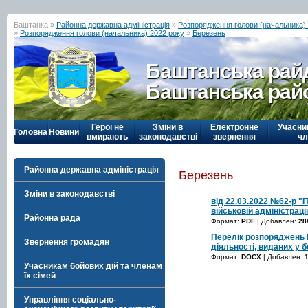
Баштанка »
Районна державна адміністрація
»
Розпорядження голови (начальника) р
»
Розпорядження голови (начальника) 2022 року
»
Березень
Баштанська рай
Баштанська рай
Герої не
Зміни в
Електронне
Учасни
Головна
Новини
вмирають
законодавстві
звернення
чл
Районна державна адміністрація
Березень
Зміни в законодавстві
від 22.03.2022 №62-р "
військовій адміністраці
Районна рада
Формат:
PDF
| Добавлен:
28
Перелік розпоряджень Б
Звернення громадян
діяльності, виданих у б
Формат:
DOCX
| Добавлен:
Учасникам бойових дій та членам
їх сімей
Управління соціально-