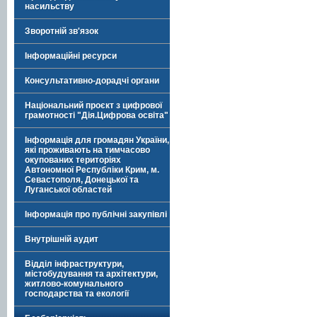
насильству
Зворотній зв'язок
Інформаційні ресурси
Консультативно-дорадчі органи
Національний проєкт з цифрової
грамотності "Дія.Цифрова освіта"
Інформація для громадян України,
які проживають на тимчасово
окупованих територіях
Автономної Республіки Крим, м.
Севастополя, Донецької та
Луганської областей
Інформація про публічні закупівлі
Внутрішній аудит
Відділ інфраструктури,
містобудування та архітектури,
житлово-комунального
господарства та екології