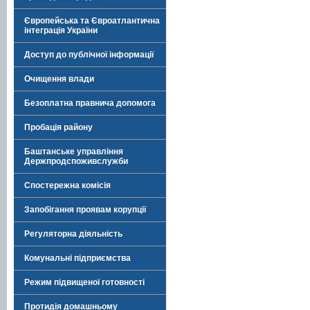
Європейська та Євроатлантична
інтеграція України
Доступ до публічної інформації
Очищення влади
Безоплатна правнича допомога
Пробація району
Баштанське управління
Держпродспоживслужби
Спостережна комісія
Запобігання проявам корупції
Регуляторна діяльність
Комунальні підприємства
Режим підвищеної готовності
Протидія домашньому