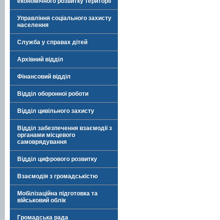
економічного розвитку території
Управління соціального захисту
населення
Служба у справах дітей
Архівний відділ
Фінансовий відділ
Відділ оборонної роботи
Відділ цивільного захисту
Відділ забезпечення взаємодії з
органами місцевого
самоврядування
Відділ цифрового розвитку
Взаємодія з громадськістю
Мобілізаційна підготовка та
військовий облік
Громадська рада