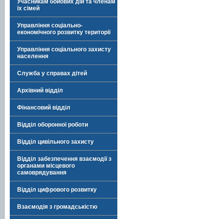
Учасникам бойових дій та членам
їх сімей
Управління соціально-
економічного розвитку території
Управління соціального захисту
населення
Служба у справах дітей
Архівний відділ
Фінансовий відділ
Відділ оборонної роботи
Відділ цивільного захисту
Відділ забезпечення взаємодії з
органами місцевого
самоврядування
Відділ цифрового розвитку
Взаємодія з громадськістю