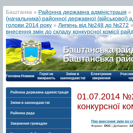
Баштанка »
Районна державна адміністрація
»
(начальника) районної державної (військової) а
голови 2014 року
»
Липень від №248 до №272
внесення змін до складу конкурсної комісії рай
Баштанська рай
Баштанська рай
Герої не
Зміни в
Електронне
Учасни
Головна
Новини
вмирають
законодавстві
звернення
чл
Районна державна адміністрація
01.07.2014 №
Зміни в законодавстві
конкурсної ко
Районна рада
Про внесення змін до с
Звернення громадян
Формат:
DOC
| Добавлен:
24