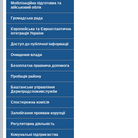
Мобілізаційна підготовка та
військовий облік
Громадська рада
Європейська та Євроатлантична
інтеграція України
Доступ до публічної інформації
Очищення влади
Безоплатна правнича допомога
Пробація району
Баштанське управління
Держпродспоживслужби
Спостережна комісія
Запобігання проявам корупції
Регуляторна діяльність
Комунальні підприємства