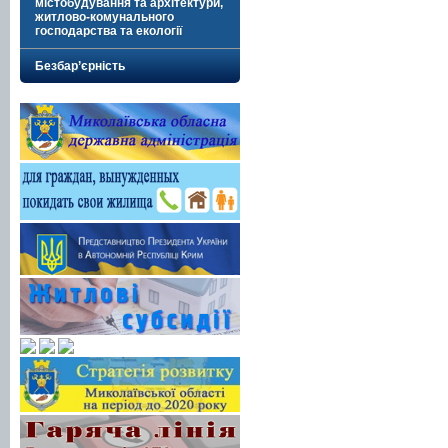
містобудування та архітектури,
житлово-комунального
господарства та екології
Безбар’єрність