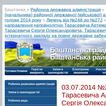
Баштанка »
Районна державна адміністрація
»
(начальника) районної державної (військової) а
голови 2014 року
»
Липень від №248 до №272
направлення неповнолітніх Тарасевича Артем
Тарасевича Сергія Олександровича, Тарасеви
інтернатного закладу на повне державне забе
Баштанська рай
Баштанська рай
Герої не
Зміни в
Електронне
Учасни
Головна
Новини
вмирають
законодавстві
звернення
чл
Районна державна адміністрація
03.07.2014 №
Зміни в законодавстві
Тарасевича А
Районна рада
Сергія Олекс