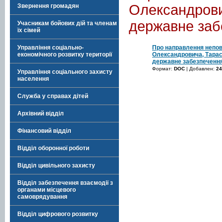
Олександрови
Звернення громадян
державне заб
Учасникам бойових дій та членам
їх сімей
Про направлення непов
Управління соціально-
Олександровича, Тарас
економічного розвитку території
державне забезпеченн
Формат:
DOC
| Добавлен:
24
Управління соціального захисту
населення
Служба у справах дітей
Архівний відділ
Фінансовий відділ
Відділ оборонної роботи
Відділ цивільного захисту
Відділ забезпечення взаємодії з
органами місцевого
самоврядування
Відділ цифрового розвитку