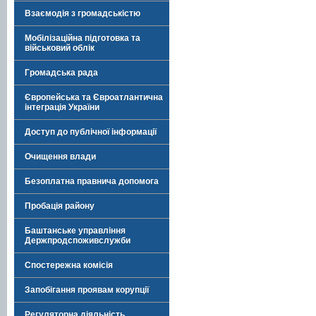
Взаємодія з громадськістю
Мобілізаційна підготовка та
військовий облік
Громадська рада
Європейська та Євроатлантична
інтеграція України
Доступ до публічної інформації
Очищення влади
Безоплатна правнича допомога
Пробація району
Баштанське управління
Держпродспоживслужби
Спостережна комісія
Запобігання проявам корупції
Регуляторна діяльність