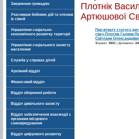
Плотнік Васи
Звернення громадян
Артюшової Св
Учасникам бойових дій та членам
їх сімей
Про втрату статусу дит
Управління соціально-
сім»ї Плотнік Галини 
економічного розвитку території
Світлани Олександрівн
Формат:
DOC
| Добавлен:
24
Управління соціального захисту
населення
Служба у справах дітей
Архівний відділ
Фінансовий відділ
Відділ оборонної роботи
Відділ цивільного захисту
Відділ забезпечення взаємодії з
органами місцевого
самоврядування
Відділ цифрового розвитку