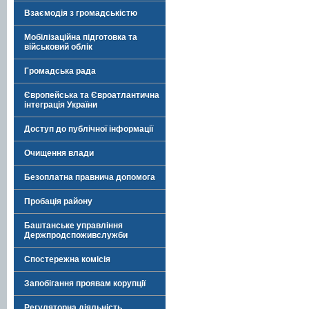
Взаємодія з громадськістю
Мобілізаційна підготовка та
військовий облік
Громадська рада
Європейська та Євроатлантична
інтеграція України
Доступ до публічної інформації
Очищення влади
Безоплатна правнича допомога
Пробація району
Баштанське управління
Держпродспоживслужби
Спостережна комісія
Запобігання проявам корупції
Регуляторна діяльність