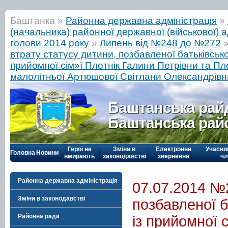
Баштанка »
Районна державна адміністрація
»
(начальника) районної державної (військової) а
голови 2014 року
»
Липень від №248 до №272
втрату статусу дитини, позбавленої батьківсько
прийомної сім»ї Плотнік Галини Петрівни та П
малолітньої Артюшової Світлани Олександрівн
Баштанська рай
Баштанська рай
Герої не
Зміни в
Електронне
Учасни
Головна
Новини
вмирають
законодавстві
звернення
чл
Районна державна адміністрація
07.07.2014 №2
Зміни в законодавстві
позбавленої б
Районна рада
із прийомної 