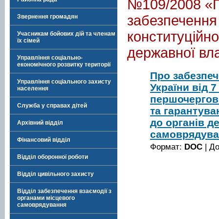
№109/2008 «П
забезпечення 
Звернення громадян
конституційно
Учасникам бойових дій та членам
їх сімей
державної вла
Управління соціально-
економічного розвитку території
Про забезпеч
Управління соціального захисту
України від 
населення
першочергові
Служба у справах дітей
та гарантува
до органів д
Архівний відділ
самоврядув
Фінансовий відділ
Формат:
DOC
| Д
Відділ оборонної роботи
Відділ цивільного захисту
Відділ забезпечення взаємодії з
органами місцевого
самоврядування