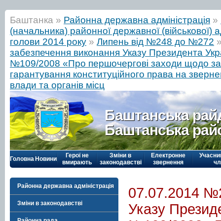
Баштанка »
Районна державна адміністрація
»
(начальника) районної державної (військової) а
голови 2014 року
»
Липень від №248 до №272
забезпечення виконання Указу Президента Укра
№109/2008 «Про першочергові заходи щодо заб
гарантування конституційного права на зверне
влади та органів місц
Баштанська рай
Баштанська рай
Герої не
Зміни в
Електронне
Учасни
Головна
Новини
вмирають
законодавстві
звернення
чл
Районна державна адміністрація
07.07.2014 №
Зміни в законодавстві
Указу Президе
Районна рада