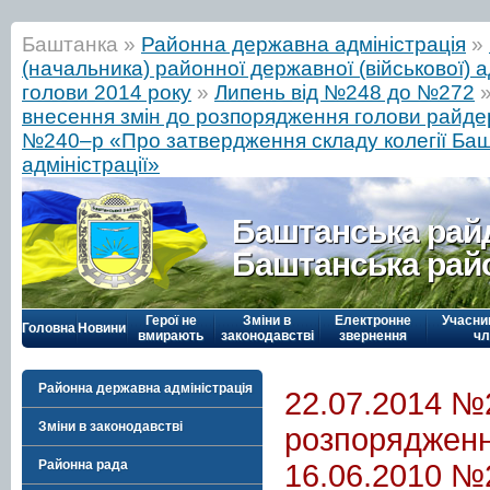
Баштанка »
Районна державна адміністрація
»
(начальника) районної державної (військової) а
голови 2014 року
»
Липень від №248 до №272
внесення змін до розпорядження голови райдер
№240–р «Про затвердження складу колегії Баш
адміністрації»
Баштанська рай
Баштанська рай
Герої не
Зміни в
Електронне
Учасни
Головна
Новини
вмирають
законодавстві
звернення
чл
Районна державна адміністрація
22.07.2014 №
Зміни в законодавстві
розпорядження
Районна рада
16.06.2010 №