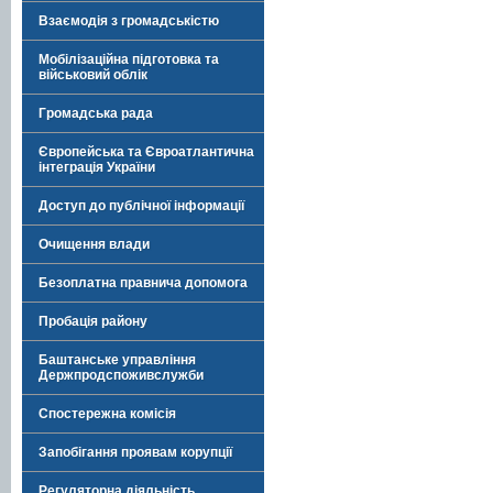
Взаємодія з громадськістю
Мобілізаційна підготовка та
військовий облік
Громадська рада
Європейська та Євроатлантична
інтеграція України
Доступ до публічної інформації
Очищення влади
Безоплатна правнича допомога
Пробація району
Баштанське управління
Держпродспоживслужби
Спостережна комісія
Запобігання проявам корупції
Регуляторна діяльність