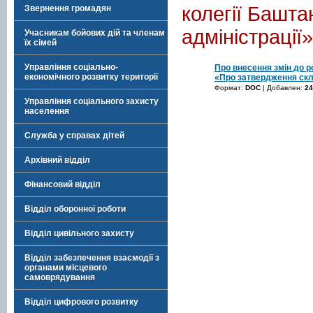
колегії Башта
Звернення громадян
адміністрації»
Учасникам бойових дій та членам
їх сімей
Управління соціально-
Про внесення змін до р
економічного розвитку території
«Про затвердження скла
Формат:
DOC
| Добавлен:
24
Управління соціального захисту
населення
Служба у справах дітей
Архівний відділ
Фінансовий відділ
Відділ оборонної роботи
Відділ цивільного захисту
Відділ забезпечення взаємодії з
органами місцевого
самоврядування
Відділ цифрового розвитку