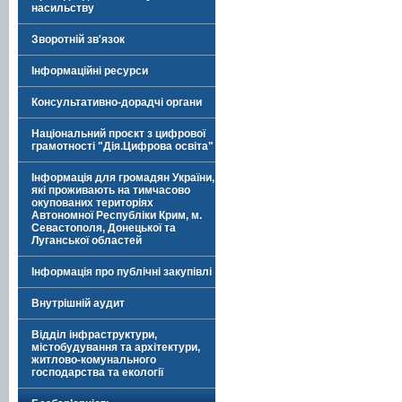
насильству
Зворотній зв'язок
Інформаційні ресурси
Консультативно-дорадчі органи
Національний проєкт з цифрової
грамотності "Дія.Цифрова освіта"
Інформація для громадян України,
які проживають на тимчасово
окупованих територіях
Автономної Республіки Крим, м.
Севастополя, Донецької та
Луганської областей
Інформація про публічні закупівлі
Внутрішній аудит
Відділ інфраструктури,
містобудування та архітектури,
житлово-комунального
господарства та екології