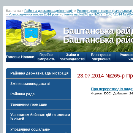
Баштанка »
Районна державна адміністрація
»
Розпорядження голови (начальника) р
»
Розпорядження голови 2014 року
»
Липень від №248 до №272
»
23.07.2014 №265-р
Баштанська рай
Баштанська рай
Герої не
Зміни в
Електронне
Учасни
Головна
Новини
вмирають
законодавстві
звернення
чл
Районна державна адміністрація
23.07.2014 №265-р Про
Зміни в законодавстві
Про перерозподіл видат
Формат:
DOC
| Добавлен:
24
Районна рада
Звернення громадян
Учасникам бойових дій та членам
їх сімей
Управління соціально-