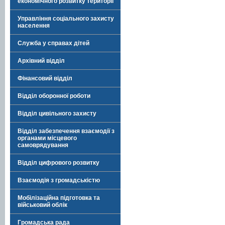
економічного розвитку території
Управління соціального захисту
населення
Служба у справах дітей
Архівний відділ
Фінансовий відділ
Відділ оборонної роботи
Відділ цивільного захисту
Відділ забезпечення взаємодії з
органами місцевого
самоврядування
Відділ цифрового розвитку
Взаємодія з громадськістю
Мобілізаційна підготовка та
військовий облік
Громадська рада