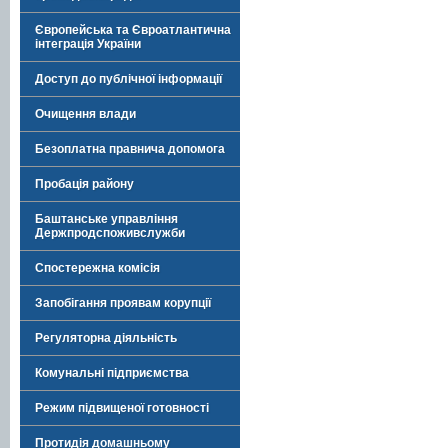
Європейська та Євроатлантична
інтеграція України
Доступ до публічної інформації
Очищення влади
Безоплатна правнича допомога
Пробація району
Баштанське управління
Держпродспоживслужби
Спостережна комісія
Запобігання проявам корупції
Регуляторна діяльність
Комунальні підприємства
Режим підвищеної готовності
Протидія домашньому