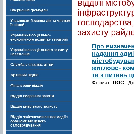
відділі містоб
інфраструкту
Звернення громадян
господарства,
Учасникам бойових дій та членам
їх сімей
захисту райде
Управління соціально-
економічного розвитку території
Про визначен
Управління соціального захисту
надання адмі
населення
містобудуван
Служба у справах дітей
житлово- ком
та з питань 
Архівний відділ
Формат:
DOC
| Д
Фінансовий відділ
Відділ оборонної роботи
Відділ цивільного захисту
Відділ забезпечення взаємодії з
органами місцевого
самоврядування