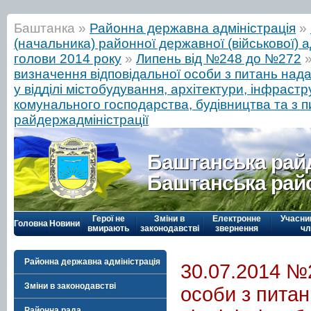
Баштанка »
Районна державна адміністрація
»
(начальника) районної державної (військової) а
голови 2014 року
»
Липень від №248 до №272
визначення відповідальної особи з питань над
у відділі містобудування, архітектури, інфраст
комунального господарства, будівництва та з п
райдержадміністрації
Баштанська рай
Баштанська рай
Герої не
Зміни в
Електронне
Учасни
Головна
Новини
вмирають
законодавстві
звернення
чл
Районна державна адміністрація
30.07.2014 №
Зміни в законодавстві
особи з питан
Районна рада