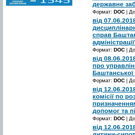
державне за
Формат:
DOC
| Д
від 07.06.20
дисциплінарн
справ Баштан
адміністрації
Формат:
DOC
| Д
від 08.06.20
про управлін
Баштанської 
Формат:
DOC
| Д
від 12.06.20
комісії по ро
призначенням
допомог та п
Формат:
DOC
| Д
від 12.06.20
дитини-сирот