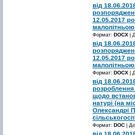
від 18.06.20
розпорядженн
12.05.2017 р
малолітньою
Формат:
DOCX
| 
від 18.06.20
розпорядженн
12.05.2017 р
малолітньою
Формат:
DOCX
| 
від 18.06.20
розроблення 
щодо встанов
натурі (на м
Олександрі П
сільськогос
Формат:
DOC
| Д
від 18.06.20