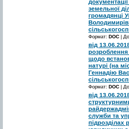
документації
земельної діл
громадянці У
Володимирів
сільськогос
Формат:
DOC
| Д
від 13.06.20
розроблення 
щодо встанов
натурі (на м
Геннадію Ва
сільськогос
Формат:
DOC
| Д
від 13.06.20
структурними
райдержадмін
служби та уп
підрозділах 