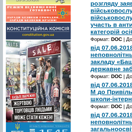
розгляду зая
військовослуж
військовослу
участь в ант
категорій осі
Формат:
DOC
| Д
від 07.06.20
неповнолітн
закладу «Баш
державне за
Формат:
DOC
| Д
від 07.06.20
М до Привіль
школи-інтерн
Формат:
DOC
| Д
від 07.06.20
неповнолітнь
загальноосві