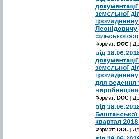
документації
земельної діл
громадянину
Леонідовичу
сільськогос
Формат:
DOC
| Д
від 18.06.20
документації
земельної діл
громадянину
для ведення 
виробництва
Формат:
DOC
| Д
від 18.06.20
Баштанської р
квартал 2018
Формат:
DOC
| Д
від 19.06.20