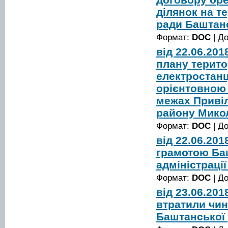
ділянок на т
ради Баштанс
Формат:
DOC
| Д
від 22.06.20
плану терито
електростанц
орієнтовною 
межах Привіл
району Микол
Формат:
DOC
| Д
від 22.06.20
грамотою Ба
адміністрації
Формат:
DOC
| Д
від 23.06.20
втратили чин
Баштанської 