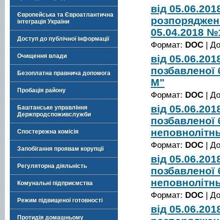
від 05.06.20
Європейська та Євроатлантична
розпорядженн
інтеграція України
05.04.2018 №
Доступ до публічної інформації
Формат:
DOC
| Д
Очищення влади
від 05.06.20
позбавленої 
Безоплатна правнича допомога
М"
Пробація району
Формат:
DOC
| Д
від 05.06.20
Баштанське управління
Держпродспоживслужби
позбавленої 
неповнолітн
Спостережна комісія
Формат:
DOC
| Д
Запобігання проявам корупції
від 05.06.20
Регуляторна діяльність
позбавленої 
неповнолітн
Комунальні підприємства
Формат:
DOC
| Д
Режим підвищеної готовності
від 05.06.20
Протидія домашньому