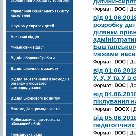
дитини-сиро
економічного розвитку території
Формат:
DOC
| Д
Управління соціального захисту
населення
від 01.06.20
розробку дет
Служба у справах дітей
ділянки оріє
Архівний відділ
адміністрати
Баштанського
Фінансовий відділ
межами насе
Відділ оборонної роботи
Формат:
DOC
| Д
Відділ цивільного захисту
від 01.06.20
У, У, У та У 
Відділ забезпечення взаємодії з
органами місцевого
Формат:
DOC
| Д
самоврядування
від 04.06.20
Відділ цифрового розвитку
піклування 
Формат:
DOCX
| 
Взаємодія з громадськістю
від 05.06.20
Мобілізаційна підготовка та
педагогічних
військовий облік
Формат:
DOC
| Д
Громадська рада