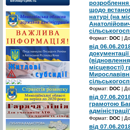
Безбар’єрність
розроблення 
щодо встанов
натурі (на м
Анатолійович
сільськогос
Формат:
DOC
| Д
від 06.06.20
документації
(відновлення
місцевості) 
Мирославівні
сільськогос
Формат:
DOC
| Д
від 07.06.20
грамотою Ба
адміністрації
Формат:
DOC
| Д
від 07.06.20