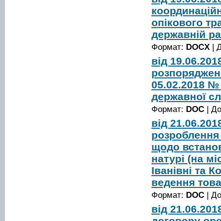
координаційн
опікового тр
державній ра
Формат:
DOCX
| 
від 19.06.20
розпорядженн
05.02.2018 №
державної с
Формат:
DOC
| Д
від 21.06.20
розроблення 
щодо встанов
натурі (на м
Іванівні та 
ведення тов
Формат:
DOC
| Д
від 21.06.20
договору оре