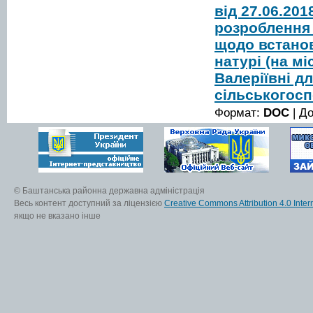
від 27.06.20
розроблення 
щодо встанов
натурі (на м
Валеріївні д
сільськогос
Формат:
DOC
| Д
© Баштанська районна державна адміністрація
Весь контент доступний за ліцензією
Creative Commons Attribution 4.0 Inter
якщо не вказано інше