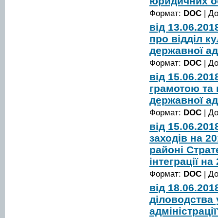
юридичних ос
Формат:
DOC
| Д
від 13.06.20
про відділ к
державної ад
Формат:
DOC
| Д
від 15.06.20
грамотою та 
державної ад
Формат:
DOC
| Д
від 15.06.20
заходів на 2
районі Страте
інтеграції на
Формат:
DOC
| Д
від 18.06.20
діловодства 
адміністрації