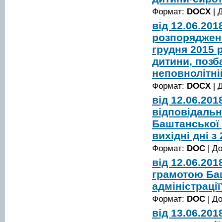
Формат:
DOCX
| 
від 12.06.20
розпорядженн
грудня 2015 
дитини, позб
неповнолітні
Формат:
DOCX
| 
від 12.06.20
відповідальн
Баштанської 
вихідні дні з
Формат:
DOC
| Д
від 12.06.20
грамотою Ба
адміністрації
Формат:
DOC
| Д
від 13.06.20