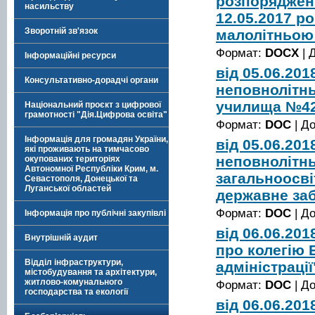
розпорядженн
насильству
12.05.2017 р
Зворотній зв'язок
малолітньою
Формат:
DOCX
| 
Інформаційні ресурси
від 05.06.20
Консультативно-дорадчі органи
неповнолітнь
училища №42
Національний проєкт з цифрової
грамотності "Дія.Цифрова освіта"
Формат:
DOC
| Д
Інформація для громадян України,
від 05.06.20
які проживають на тимчасово
неповнолітнь
окупованих територіях
Автономної Республіки Крим, м.
загальноосві
Севастополя, Донецької та
Луганської областей
державне за
Формат:
DOC
| Д
Інформація про публічні закупівлі
від 06.06.20
Внутрішній аудит
про колегію 
Відділ інфраструктури,
адміністрації
містобудування та архітектури,
житлово-комунального
Формат:
DOC
| Д
господарства та екології
від 06.06.20