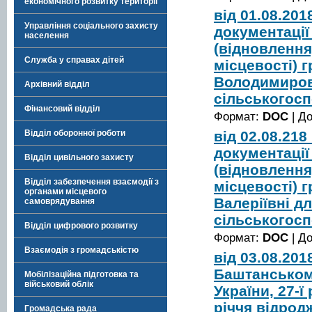
економічного розвитку території
від 01.08.20
Управління соціального захисту
документації
населення
(відновлення
Служба у справах дітей
місцевості) 
Володимиров
Архівний відділ
сільськогос
Фінансовий відділ
Формат:
DOC
| Д
від 02.08.21
Відділ оборонної роботи
документації
Відділ цивільного захисту
(відновлення
Відділ забезпечення взаємодії з
місцевості) 
органами місцевого
Валеріївні д
самоврядування
сільськогос
Відділ цифрового розвитку
Формат:
DOC
| Д
Взаємодія з громадськістю
від 03.08.20
Баштанськом
Мобілізаційна підготовка та
військовий облік
України, 27-ї
річчя відрод
Громадська рада