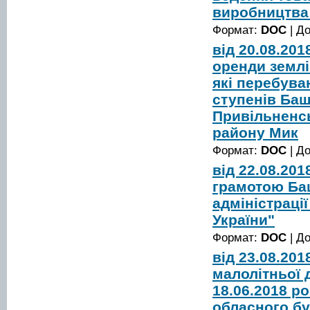
виробництва
Формат:
DOC
| Д
від 20.08.20
оренди землі
які перебува
ступенів Баш
Привільненсь
району Мик
Формат:
DOC
| Д
від 22.08.20
грамотою Ба
адміністрації
України"
Формат:
DOC
| Д
від 23.08.20
малолітньої 
18.06.2018 р
обласного бу