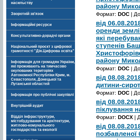
насильству
району Мико
Формат:
DOC
| Д
Зворотній зв'язок
від 06.08.20
Інформаційні ресурси
оренди землі
Консультативно-дорадчі органи
які перебуваю
ступенів Баш
Національний проєкт з цифрової
грамотності "Дія.Цифрова освіта"
Христофорівс
району Мико
Інформація для громадян України,
які проживають на тимчасово
Формат:
DOC
| Д
окупованих територіях
Автономної Республіки Крим, м.
від 08.08.20
Севастополя, Донецької та
дитини-сирот
Луганської областей
Формат:
DOC
| Д
Інформація про публічні закупівлі
від 08.08.20
Внутрішній аудит
піклування на
Формат:
DOCX
| 
Відділ інфраструктури,
містобудування та архітектури,
від 08.08.20
житлово-комунального
господарства та екології
позбавленої 