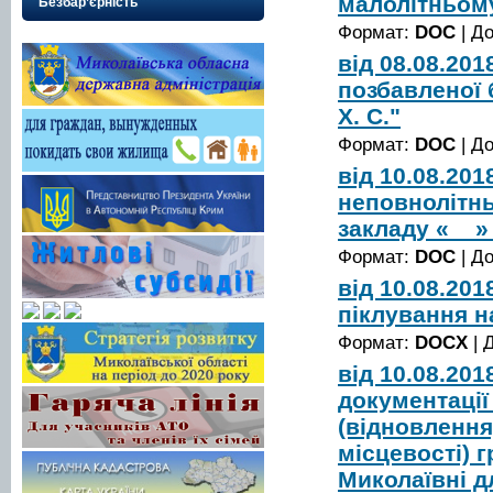
малолітньому
Безбар’єрність
Формат:
DOC
| Д
від 08.08.20
позбавленої 
Х. С."
Формат:
DOC
| Д
від 10.08.20
неповнолітнь
закладу «__»
Формат:
DOC
| Д
від 10.08.20
піклування н
Формат:
DOCX
| 
від 10.08.20
документації
(відновлення
місцевості) 
Миколаївні д