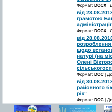
Формат:
DOCX
| 
від 23.08.20
грамотою Ба
адміністрації
Формат:
DOCX
| 
від 28.08.20
розроблення 
щодо встанов
натурі (на м
Олені Віктор
сільськогос
Формат:
DOC
| Д
від 30.08.20
районного б
рік"
Формат:
DOC
| Д