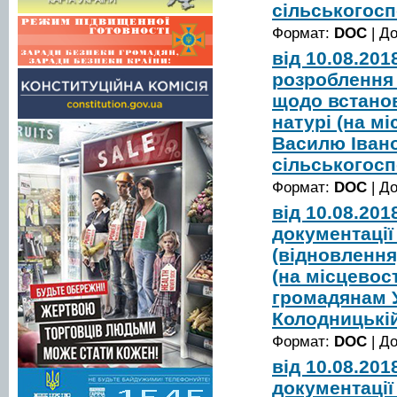
сільськогос
Формат:
DOC
| Д
від 10.08.20
розроблення 
щодо встанов
натурі (на м
Василю Іван
сільськогос
Формат:
DOC
| Д
від 10.08.20
документації
(відновлення
(на місцевост
громадянам У
Колодницькі
Формат:
DOC
| Д
від 10.08.20
документації