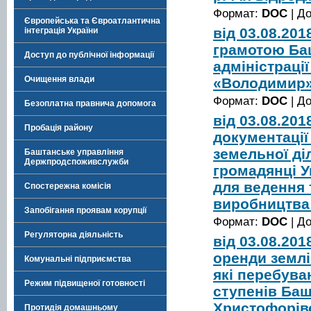
Формат:
DOC
| Д
Європейська та Євроатлантична
від 03.08.20
інтеграція України
грамотою Ба
Доступ до публічної інформації
адміністраці
Очищення влади
«Володимир
Формат:
DOC
| Д
Безоплатна правнича допомога
від 03.08.20
Пробація району
документації
земельної діл
Баштанське управління
Держпродспоживслужби
громадянці У
для ведення 
Спостережна комісія
виробництва
Запобігання проявам корупції
Формат:
DOC
| Д
Регуляторна діяльність
від 03.08.20
оренди землі
Комунальні підприємства
які перебуваю
Режим підвищеної готовності
ступенів Баш
Христофорівс
Протидія домашньому