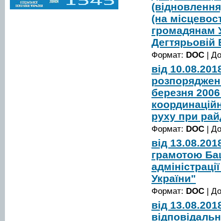
(відновлення
(на місцевост
громадянам У
Дегтярьовій 
Формат:
DOC
| Д
від 10.08.20
розпорядженн
березня 2006
координаційн
руху при рай
Формат:
DOC
| Д
від 13.08.20
грамотою Ба
адміністрації
України"
Формат:
DOC
| Д
від 13.08.20
відповідальн