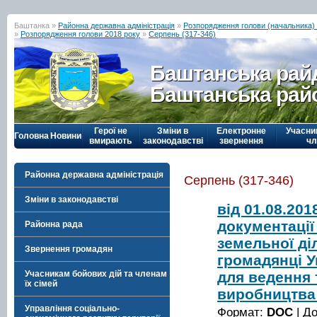
Баштанка »
Районна державна адміністрація
»
Розпорядження голови (начальника) р
»
Розпорядження голови 2018 року
»
Серпень (317-346)
Баштанська рай
Баштанська рай
Герої не
Зміни в
Електронне
Учасни
Головна
Новини
вмирають
законодавстві
звернення
чл
Районна державна адміністрація
Серпень (317-346)
Зміни в законодавстві
від 01.08.20
документації
Районна рада
земельної діл
Звернення громадян
громадянці У
для ведення 
Учасникам бойових дій та членам
їх сімей
виробництва
Управління соціально-
Формат:
DOC
| Д