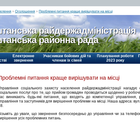
селення
»
Оголошення
»
Проблемні питання краще вирішувати на місці
танська райдержадміністрація
танська районна рада
Електронне
Учасникам бойових дій та
Планування роботи
стві
звернення
членам їх сімей
2023 року
Проблемні питання краще вирішувати на місці
Управління соціального захисту населення райдержадміністрації нагадує о
оціальних послуг про те, що прийом громадян проводиться щоденно у робочі дн
вас виникають будь-які питання, що входять до компетенції управління,
правління та заступників для вирішення проблеми на місці. Наша адреса: вул..
8.
Візьміть до уваги, що звернення безпосередньо до управління чи за телеф
вирішення усіх проблемних питань.