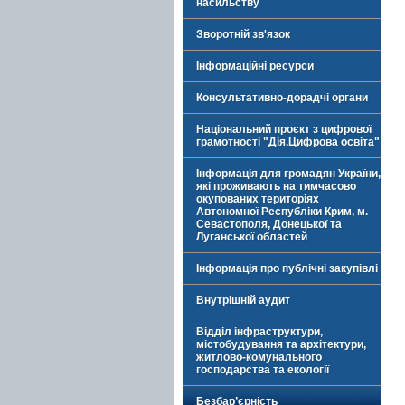
насильству
Зворотній зв'язок
Інформаційні ресурси
Консультативно-дорадчі органи
Національний проєкт з цифрової
грамотності "Дія.Цифрова освіта"
Інформація для громадян України,
які проживають на тимчасово
окупованих територіях
Автономної Республіки Крим, м.
Севастополя, Донецької та
Луганської областей
Інформація про публічні закупівлі
Внутрішній аудит
Відділ інфраструктури,
містобудування та архітектури,
житлово-комунального
господарства та екології
Безбар’єрність