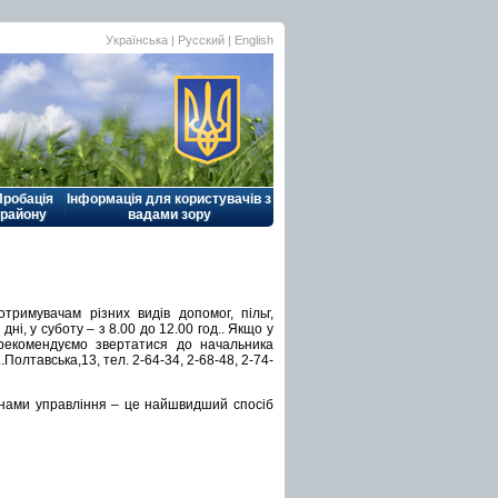
Українська |
Русский
|
English
Пробація
Інформація для користувачів з
району
вадами зору
тримувачам різних видів допомог, пільг,
і, у суботу – з 8.00 до 12.00 год.. Якщо у
 рекомендуємо звертатися до начальника
Полтавська,13, тел. 2-64-34, 2-68-48, 2-74-
онами управління – це найшвидший спосіб