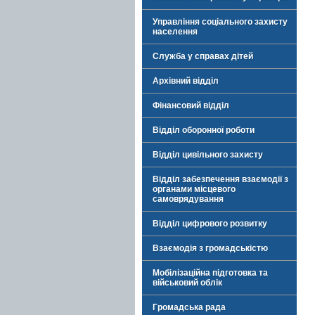
Управління соціального захисту
населення
Служба у справах дітей
Архівний відділ
Фінансовий відділ
Відділ оборонної роботи
Відділ цивільного захисту
Відділ забезпечення взаємодії з
органами місцевого
самоврядування
Відділ цифрового розвитку
Взаємодія з громадськістю
Мобілізаційна підготовка та
військовий облік
Громадська рада