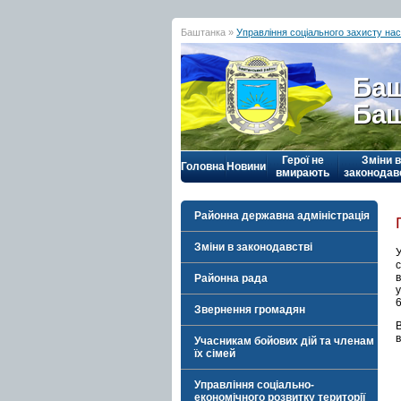
Баштанка »
Управління соціального захисту на
Баш
Баш
Герої не
Зміни в
Головна
Новини
вмирають
законодав
Районна державна адміністрація
Зміни в законодавстві
с
Районна рада
у
6
Звернення громадян
Учасникам бойових дій та членам
їх сімей
Управління соціально-
економічного розвитку території