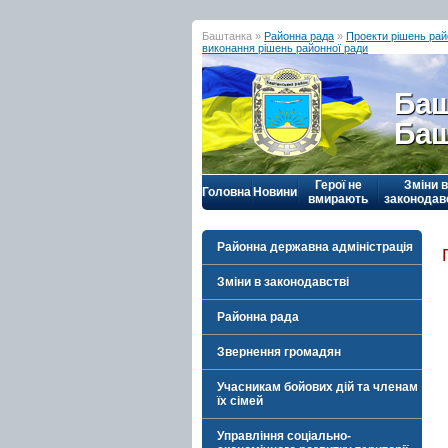
Баштанка »
Районна рада
»
Проекти рішень рай
виконання рішень районної ради
Баш
Баш
Герої не
Зміни в
Головна
Новини
вмирають
законодав
Районна державна адміністрація
Зміни в законодавстві
Районна рада
Звернення громадян
Учасникам бойових дій та членам
їх сімей
Управління соціально-