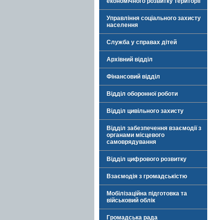
економічного розвитку території
Управління соціального захисту
населення
Служба у справах дітей
Архівний відділ
Фінансовий відділ
Відділ оборонної роботи
Відділ цивільного захисту
Відділ забезпечення взаємодії з
органами місцевого
самоврядування
Відділ цифрового розвитку
Взаємодія з громадськістю
Мобілізаційна підготовка та
військовий облік
Громадська рада