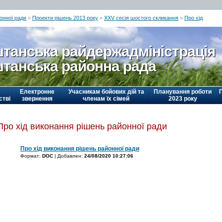
онної ради
»
Проекти рішень 2013 року
»
ХХV сесія шостого скликання
»
Про хід
танська райдержадміністрація
танська районна рада
Електронне
Учасникам бойових дій та
Планування роботи
стві
звернення
членам їх сімей
2023 року
Про хід виконання рішень районної ради
Про хід виконання рішень районної ради
Формат:
DOC
| Добавлен:
24/08/2020 10:27:06