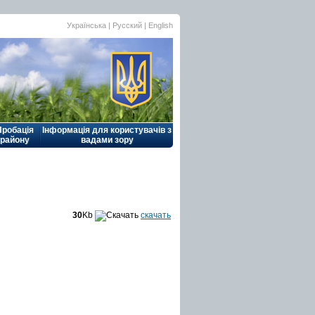
Українська |
Русский
|
English
Пробація
Інформація для користувачів з
району
вадами зору
30
Kb
скачать