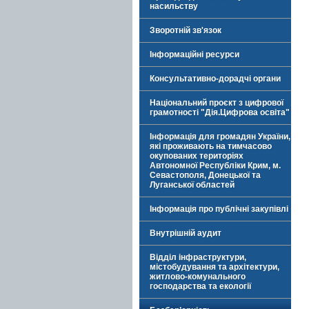
насильству
Зворотній зв'язок
Інформаційні ресурси
Консультативно-дорадчі органи
Національний проєкт з цифрової
грамотності "Дія.Цифрова освіта"
Інформація для громадян України,
які проживають на тимчасово
окупованих територіях
Автономної Республіки Крим, м.
Севастополя, Донецької та
Луганської областей
Інформація про публічні закупівлі
Внутрішній аудит
Відділ інфраструктури,
містобудування та архітектури,
житлово-комунального
господарства та екології