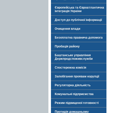
Європейська та Євроатлантична
інтеграція України
Доступ до публічної інформації
Очищення влади
Безоплатна правнича допомога
Пробація району
Баштанське управління
Держпродспоживслужби
Спостережна комісія
Запобігання проявам корупції
Регуляторна діяльність
Комунальні підприємства
Режим підвищеної готовності
Протидія домашньому