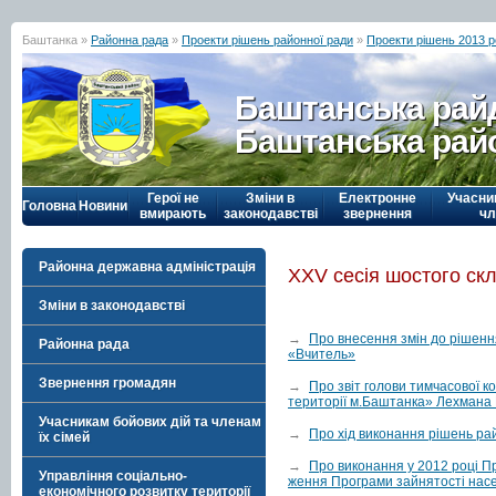
Баштанка »
Районна рада
»
Проекти рішень районної ради
»
Проекти рішень 2013 р
Баштанська рай
Баштанська рай
Герої не
Зміни в
Електронне
Учасни
Головна
Новини
вмирають
законодавстві
звернення
чл
Районна державна адміністрація
ХХV сесія шостого ск
Зміни в законодавстві
→
Про внесення змін до рішенн
Районна рада
«Вчитель»
Звернення громадян
→
Про звіт голови тимчасової к
території м.Баштанка» Лехмана 
Учасникам бойових дій та членам
→
Про хід виконання рішень ра
їх сімей
→
Про виконання у 2012 році П
Управління соціально-
ження Програми зайнятості насе
економічного розвитку території