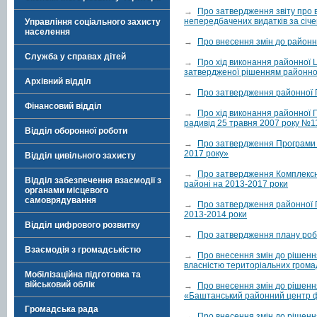
→
Про затвердження звіту про
непередбачених видатків за січ
Управління соціального захисту
населення
→
Про внесення змін до районн
Служба у справах дітей
→
Про хід виконання районної Ц
затвердженої рішенням районної
Архівний відділ
→
Про затвердження районної 
Фінансовий відділ
→
Про хід виконання районної
радивід 25 травня 2007 року №1
Відділ оборонної роботи
→
Про затвердження Програми «
2017 року»
Відділ цивільного захисту
→
Про затвердження Комплексн
Відділ забезпечення взаємодії з
районі на 2013-2017 роки
органами місцевого
самоврядування
→
Про затвердження районної П
2013-2014 роки
Відділ цифрового розвитку
→
Про затвердження плану робо
Взаємодія з громадськістю
→
Про внесення змін до рішення
власністю територіальних громад
Мобілізаційна підготовка та
військовий облік
→
Про внесення змін до рішенн
«Баштанський районний центр фі
Громадська рада
→
Про внесення змін до рішенн