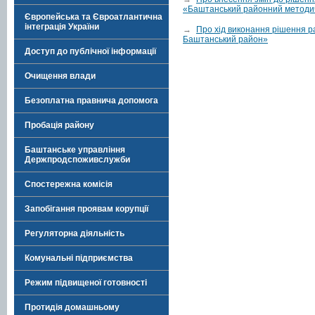
«Баштанський районний методи
Європейська та Євроатлантична
інтеграція України
→
Про хід виконання рішення р
Баштанський район»
Доступ до публічної інформації
Очищення влади
Безоплатна правнича допомога
Пробація району
Баштанське управління
Держпродспоживслужби
Спостережна комісія
Запобігання проявам корупції
Регуляторна діяльність
Комунальні підприємства
Режим підвищеної готовності
Протидія домашньому