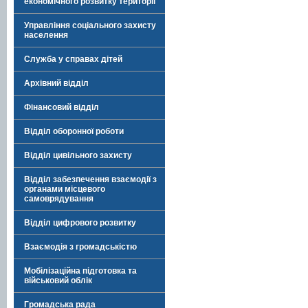
економічного розвитку території
Управління соціального захисту
населення
Служба у справах дітей
Архівний відділ
Фінансовий відділ
Відділ оборонної роботи
Відділ цивільного захисту
Відділ забезпечення взаємодії з
органами місцевого
самоврядування
Відділ цифрового розвитку
Взаємодія з громадськістю
Мобілізаційна підготовка та
військовий облік
Громадська рада