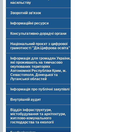
насильству
Зворотній зв'язок
Інформаційні ресурси
Консультативно-дорадчі органи
Національний проєкт з цифрової
грамотності "Дія.Цифрова освіта"
Інформація для громадян України,
які проживають на тимчасово
окупованих територіях
Автономної Республіки Крим, м.
Севастополя, Донецької та
Луганської областей
Інформація про публічні закупівлі
Внутрішній аудит
Відділ інфраструктури,
містобудування та архітектури,
житлово-комунального
господарства та екології