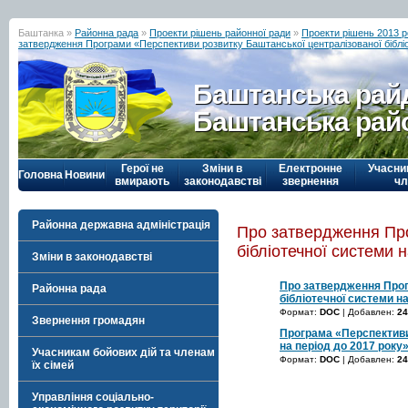
Баштанка »
Районна рада
»
Проекти рішень районної ради
»
Проекти рішень 2013 р
затвердження Програми «Перспективи розвитку Баштанської централізованої бібліо
Баштанська рай
Баштанська рай
Герої не
Зміни в
Електронне
Учасни
Головна
Новини
вмирають
законодавстві
звернення
чл
Районна державна адміністрація
Про затвердження Про
бібліотечної системи 
Зміни в законодавстві
Про затвердження Прог
Районна рада
бібліотечної системи н
Формат:
DOC
| Добавлен:
24
Звернення громадян
Програма «Перспективи
на період до 2017 року
Учасникам бойових дій та членам
Формат:
DOC
| Добавлен:
24
їх сімей
Управління соціально-