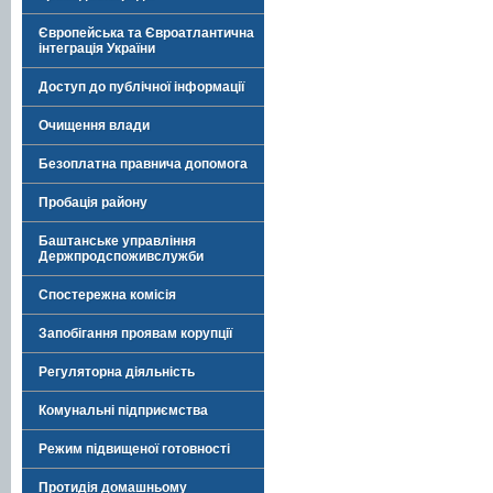
Європейська та Євроатлантична
інтеграція України
Доступ до публічної інформації
Очищення влади
Безоплатна правнича допомога
Пробація району
Баштанське управління
Держпродспоживслужби
Спостережна комісія
Запобігання проявам корупції
Регуляторна діяльність
Комунальні підприємства
Режим підвищеної готовності
Протидія домашньому