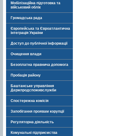
Мобілізаційна підготовка та
військовий облік
Громадська рада
Європейська та Євроатлантична
інтеграція України
Доступ до публічної інформації
Очищення влади
Безоплатна правнича допомога
Пробація району
Баштанське управління
Держпродспоживслужби
Спостережна комісія
Запобігання проявам корупції
Регуляторна діяльність
Комунальні підприємства