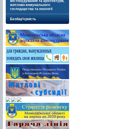
містобудування та архітектури,
житлово-комунального
господарства та екології
Безбар’єрність