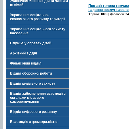
Учасникам бойових дій та членам
їх сімей
Про звіт голови тимчасо
надання послуг населе
Формат:
DOC
| Добавлен:
24
Управління соціально-
економічного розвитку території
Управління соціального захисту
населення
Служба у справах дітей
Архівний відділ
Фінансовий відділ
Відділ оборонної роботи
Відділ цивільного захисту
Відділ забезпечення взаємодії з
органами місцевого
самоврядування
Відділ цифрового розвитку
Взаємодія з громадськістю