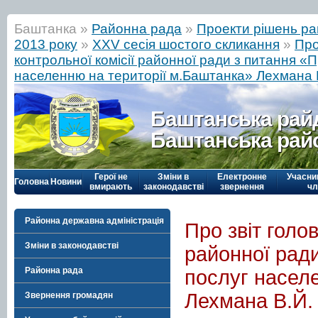
Баштанка »
Районна рада
»
Проекти рішень ра
2013 року
»
ХХV сесія шостого скликання
»
Про
контрольної комісії районної ради з питання «П
населенню на території м.Баштанка» Лехмана 
Баштанська рай
Баштанська рай
Герої не
Зміни в
Електронне
Учасни
Головна
Новини
вмирають
законодавстві
звернення
чл
Районна державна адміністрація
Про звіт голо
Зміни в законодавстві
районної ради
Районна рада
послуг насел
Лехмана В.Й.
Звернення громадян