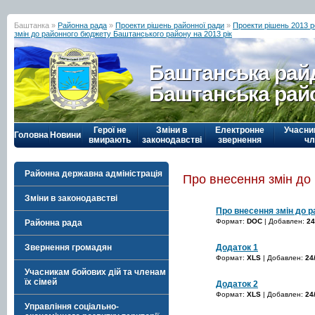
Баштанка »
Районна рада
»
Проекти рішень районної ради
»
Проекти рішень 2013 р
змін до районного бюджету Баштанського району на 2013 рік
Баштанська рай
Баштанська рай
Герої не
Зміни в
Електронне
Учасни
Головна
Новини
вмирають
законодавстві
звернення
чл
Районна державна адміністрація
Про внесення змін до
Зміни в законодавстві
Про внесення змін до 
Формат:
DOC
| Добавлен:
24
Районна рада
Додаток 1
Звернення громадян
Формат:
XLS
| Добавлен:
24
Учасникам бойових дій та членам
їх сімей
Додаток 2
Формат:
XLS
| Добавлен:
24
Управління соціально-