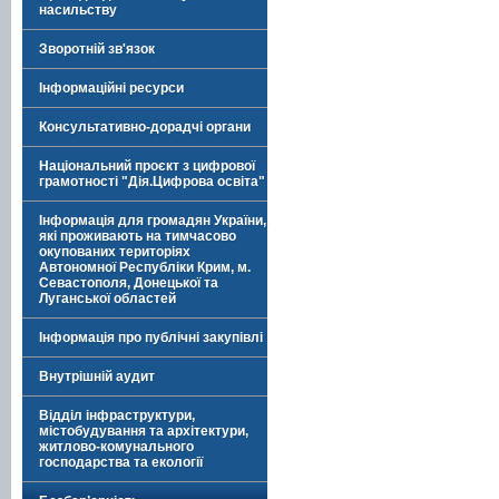
насильству
Зворотній зв'язок
Інформаційні ресурси
Консультативно-дорадчі органи
Національний проєкт з цифрової
грамотності "Дія.Цифрова освіта"
Інформація для громадян України,
які проживають на тимчасово
окупованих територіях
Автономної Республіки Крим, м.
Севастополя, Донецької та
Луганської областей
Інформація про публічні закупівлі
Внутрішній аудит
Відділ інфраструктури,
містобудування та архітектури,
житлово-комунального
господарства та екології