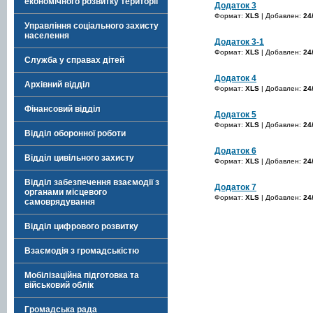
економічного розвитку території
Додаток 3
Формат:
XLS
| Добавлен:
24
Управління соціального захисту
населення
Додаток 3-1
Формат:
XLS
| Добавлен:
24
Служба у справах дітей
Додаток 4
Архівний відділ
Формат:
XLS
| Добавлен:
24
Фінансовий відділ
Додаток 5
Формат:
XLS
| Добавлен:
24
Відділ оборонної роботи
Додаток 6
Відділ цивільного захисту
Формат:
XLS
| Добавлен:
24
Відділ забезпечення взаємодії з
Додаток 7
органами місцевого
Формат:
XLS
| Добавлен:
24
самоврядування
Відділ цифрового розвитку
Взаємодія з громадськістю
Мобілізаційна підготовка та
військовий облік
Громадська рада