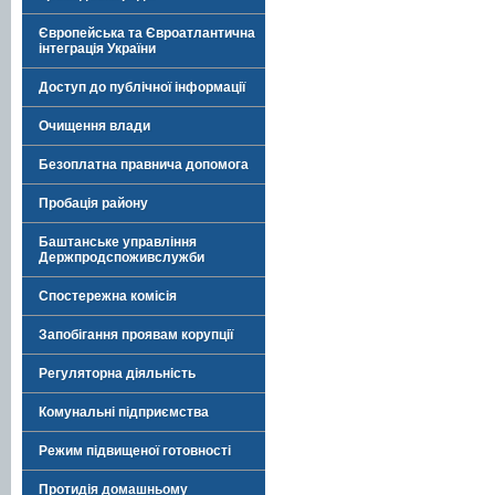
Європейська та Євроатлантична
інтеграція України
Доступ до публічної інформації
Очищення влади
Безоплатна правнича допомога
Пробація району
Баштанське управління
Держпродспоживслужби
Спостережна комісія
Запобігання проявам корупції
Регуляторна діяльність
Комунальні підприємства
Режим підвищеної готовності
Протидія домашньому