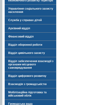
економічного розвитку території
Управління соціального захисту
населення
Служба у справах дітей
Архівний відділ
Фінансовий відділ
Відділ оборонної роботи
Відділ цивільного захисту
Відділ забезпечення взаємодії з
органами місцевого
самоврядування
Відділ цифрового розвитку
Взаємодія з громадськістю
Мобілізаційна підготовка та
військовий облік
Громадська рада