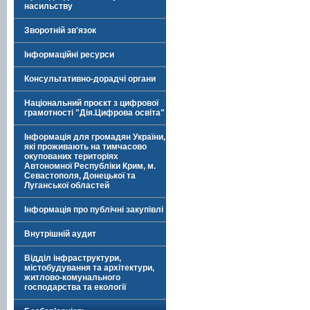
насильству
Зворотній зв'язок
Інформаційні ресурси
Консультативно-дорадчі органи
Національний проєкт з цифрової
грамотності "Дія.Цифрова освіта"
Інформація для громадян України,
які проживають на тимчасово
окупованих територіях
Автономної Республіки Крим, м.
Севастополя, Донецької та
Луганської областей
Інформація про публічні закупівлі
Внутрішній аудит
Відділ інфраструктури,
містобудування та архітектури,
житлово-комунального
господарства та екології