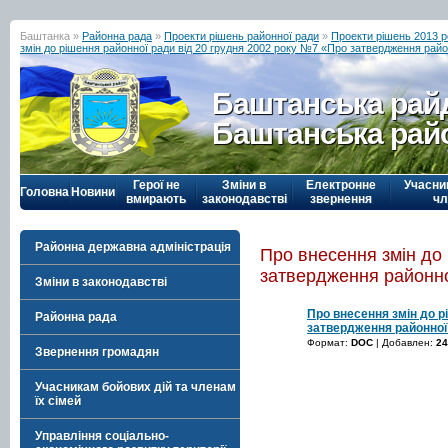
Баштанка »
Районна рада
»
Проекти рішень районної ради
»
Проекти рішень 2013 р
змін до рішення районної ради від 20 грудня 2002 року №7 «Про затвердження рай
Баштанська рай
Баштанська рай
Герої не
Зміни в
Електронне
Учасни
Головна
Новини
вмирають
законодавстві
звернення
чл
Районна державна адміністрація
Про внесення змін до
затвердження районн
Зміни в законодавстві
Про внесення змін до р
Районна рада
затвердження районно
Формат:
DOC
| Добавлен:
24
Звернення громадян
Учасникам бойових дій та членам
їх сімей
Управління соціально-