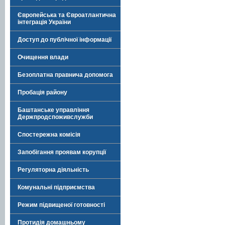
Європейська та Євроатлантична
інтеграція України
Доступ до публічної інформації
Очищення влади
Безоплатна правнича допомога
Пробація району
Баштанське управління
Держпродспоживслужби
Спостережна комісія
Запобігання проявам корупції
Регуляторна діяльність
Комунальні підприємства
Режим підвищеної готовності
Протидія домашньому