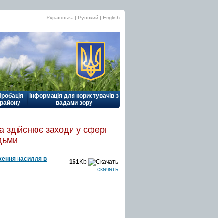
Українська |
Русский
|
English
Пробація
Інформація для користувачів з
району
вадами зору
ка здійснює заходи у сфері
юдьми
дження насилля в
161
Kb
скачать