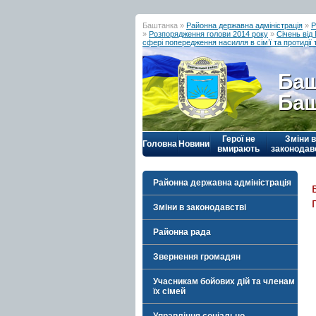
Баштанка »
Районна державна адміністрація
»
Р
»
Розпорядження голови 2014 року
»
Січень ві
сфері попередження насилля в сім’ї та протидії 
Баш
Баш
Герої не
Зміни в
Головна
Новини
вмирають
законодав
Районна державна адміністрація
Зміни в законодавстві
Районна рада
Звернення громадян
Учасникам бойових дій та членам
їх сімей