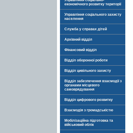
Управління соціально-
економічного розвитку території
Управління соціального захисту
населення
Служба у справах дітей
Архівний відділ
Фінансовий відділ
Відділ оборонної роботи
Відділ цивільного захисту
Відділ забезпечення взаємодії з
органами місцевого
самоврядування
Відділ цифрового розвитку
Взаємодія з громадськістю
Мобілізаційна підготовка та
військовий облік