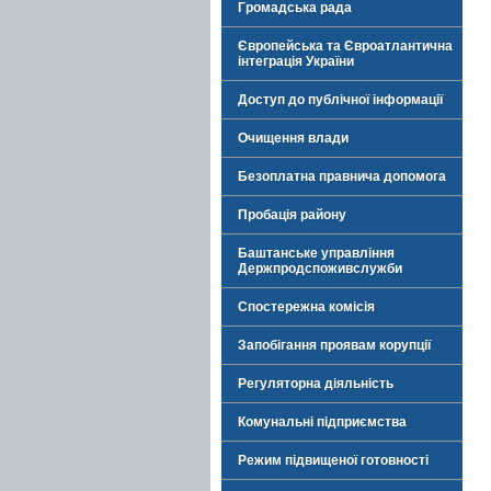
Громадська рада
Європейська та Євроатлантична
інтеграція України
Доступ до публічної інформації
Очищення влади
Безоплатна правнича допомога
Пробація району
Баштанське управління
Держпродспоживслужби
Спостережна комісія
Запобігання проявам корупції
Регуляторна діяльність
Комунальні підприємства
Режим підвищеної готовності