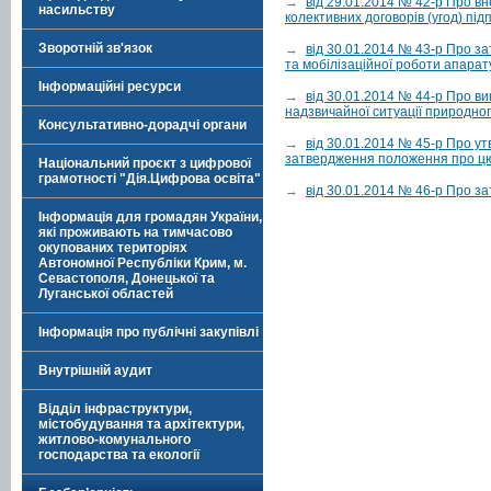
→
від 29.01.2014 № 42-р Про вн
насильству
колективних договорів (угод) під
Зворотній зв'язок
→
від 30.01.2014 № 43-р Про з
та мобілізаційної роботи апарат
Інформаційні ресурси
→
від 30.01.2014 № 44-р Про ви
надзвичайної ситуації природно
Консультативно-дорадчі органи
→
від 30.01.2014 № 45-р Про у
затвердження положення про ц
Національний проєкт з цифрової
грамотності "Дія.Цифрова освіта"
→
від 30.01.2014 № 46-р Про з
Інформація для громадян України,
які проживають на тимчасово
окупованих територіях
Автономної Республіки Крим, м.
Севастополя, Донецької та
Луганської областей
Інформація про публічні закупівлі
Внутрішній аудит
Відділ інфраструктури,
містобудування та архітектури,
житлово-комунального
господарства та екології