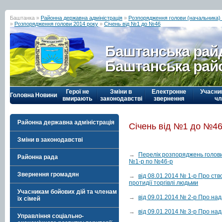
Баштанка »
Районна державна адміністрація
»
Розпорядження голови (начальника) р
»
Розпорядження голови 2014 року
»
Січень від №1 до №46
Баштанська рай
Баштанська рай
Герої не
Зміни в
Електронне
Учасни
Головна
Новини
вмирають
законодавстві
звернення
чл
Районна державна адміністрація
Січень від №1 до №4
Зміни в законодавстві
→
Перелік розпоряджень голови 
Районна рада
№1-р по №46-р
Звернення громадян
→
від 08.01.2014 № 1-р Про ств
протидії торгівлі людьми
Учасникам бойових дій та членам
→
від 09.01.2014 № 2-р Про над
їх сімей
→
від 09.01.2014 № 3-р Про над
Управління соціально-