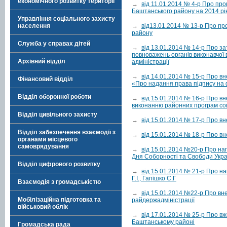
економічного розвитку території
→
від 11.01.2014 № 4-р Про про
Баштанського району на 2014 рі
Управління соціального захисту
→
від13.01.2014 № 13-р Про п
населення
району
Служба у справах дітей
→
від 13.01.2014 № 14-р Про з
повноважень органів виконавчої
Архівний відділ
адміністрації
→
від 14.01.2014 № 15-р Про в
Фінансовий відділ
«Про надання права підпису на
Відділ оборонної роботи
→
від 15.01.2014 № 16-р Про вн
виконанню районних програм со
Відділ цивільного захисту
→
від 15.01.2014 № 17-р Про вн
Відділ забезпечення взаємодії з
→
від 15.01.2014 № 18-р Про вн
органами місцевого
самоврядування
→
від 15.01.2014 №20-р Про на
Дня Соборності та Свободи Укра
Відділ цифрового розвитку
→
від 15.01.2014 № 21-р Про н
Г.І., Гапішко С.Г
Взаємодія з громадськістю
→
від 15.01.2014 №22-р Про вне
Мобілізаційна підготовка та
райдержадміністрації
військовий облік
→
від 17.01.2014 № 25-р Про вжи
Баштанському районі
Громадська рада