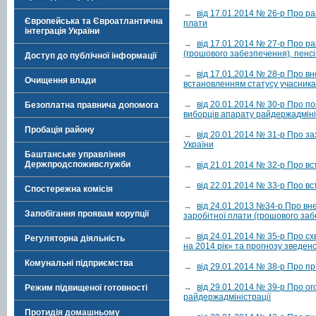
→
від 17.01.2014 № 26-р Про р
Європейська та Євроатлантична
плати
інтеграція України
→
від 17.01.2014 № 27-р Про ра
(грошового забезпечення), пенсі
Доступ до публічної інформації
→
від 17.01.2014 № 28-р Про вн
Очищення влади
встановленням статусу учасника
→
від 20.01.2014 № 30-р Про п
Безоплатна правнича допомога
виборців апарату райдержадміні
Пробація району
→
від 20.01.2014 № 31-р Про з
України
Баштанське управління
Держпродспоживслужби
→
від 21.01.2014 № 32-р Про в
→
від 22.01.2014 № 33-р Про в
Спостережна комісія
→
від 24.01.2013 №34-р Про вне
Запобігання проявам корупції
заробітної плати (грошового заб
→
від 24.01.2014 № 35-р Про 
Регуляторна діяльність
на 2014 рік» та прогнозу зведен
Комунальні підприємства
→
від 29.01.2014 № 38-р Про п
→
від 29.01.2014 № 39-р Про о
Режим підвищеної готовності
райдержадміністрації
Протидія домашньому