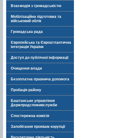
Взаємодія з громадськістю
Мобілізаційна підготовка та
військовий облік
Громадська рада
Європейська та Євроатлантична
інтеграція України
Доступ до публічної інформації
Очищення влади
Безоплатна правнича допомога
Пробація району
Баштанське управління
Держпродспоживслужби
Спостережна комісія
Запобігання проявам корупції
Регуляторна діяльність