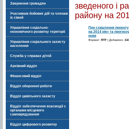
зведеного і р
Звернення громадян
району на 20
Учасникам бойових дій та членам
їх сімей
Про схвалення проекту
Управління соціально-
на 2014 рік» та прогно
економічного розвитку території
роки
Формат:
RTF
| Добавлен:
24
Управління соціального захисту
населення
Служба у справах дітей
Архівний відділ
Фінансовий відділ
Відділ оборонної роботи
Відділ цивільного захисту
Відділ забезпечення взаємодії з
органами місцевого
самоврядування
Відділ цифрового розвитку