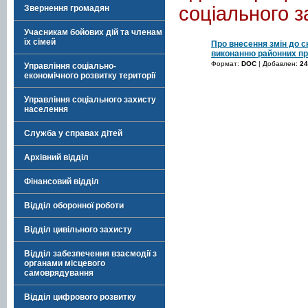
соціального 
Звернення громадян
Учасникам бойових дій та членам
їх сімей
Про внесення змін до с
виконанню районних пр
Формат:
DOC
| Добавлен:
24
Управління соціально-
економічного розвитку території
Управління соціального захисту
населення
Служба у справах дітей
Архівний відділ
Фінансовий відділ
Відділ оборонної роботи
Відділ цивільного захисту
Відділ забезпечення взаємодії з
органами місцевого
самоврядування
Відділ цифрового розвитку