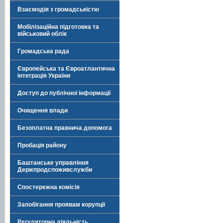
Взаємодія з громадськістю
Мобілізаційна підготовка та
військовий облік
Громадська рада
Європейська та Євроатлантична
інтеграція України
Доступ до публічної інформації
Очищення влади
Безоплатна правнича допомога
Пробація району
Баштанське управління
Держпродспоживслужби
Спостережна комісія
Запобігання проявам корупції
Регуляторна діяльність