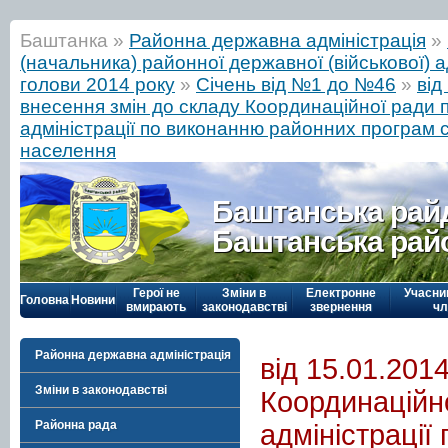
Баштанка »
Районна державна адміністрація
»
(начальника) районної державної (військової) а
голови 2014 року
»
Січень від №1 до №46
»
від
внесення змін до складу Координаційної ради 
адміністрації по виконанню районних програм 
населення
Баштанська рай
Баштанська рай
Герої не
Зміни в
Електронне
Учасни
Головна
Новини
вмирають
законодавстві
звернення
чл
Районна державна адміністрація
від 15.01.201
Зміни в законодавстві
Координаційн
Районна рада
адміністрації