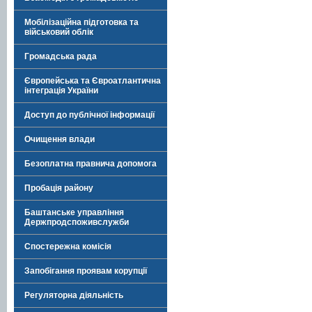
Мобілізаційна підготовка та
військовий облік
Громадська рада
Європейська та Євроатлантична
інтеграція України
Доступ до публічної інформації
Очищення влади
Безоплатна правнича допомога
Пробація району
Баштанське управління
Держпродспоживслужби
Спостережна комісія
Запобігання проявам корупції
Регуляторна діяльність