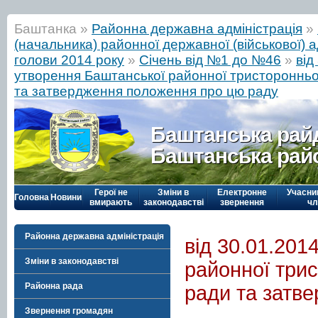
Баштанка »
Районна державна адміністрація
»
(начальника) районної державної (військової) а
голови 2014 року
»
Січень від №1 до №46
»
від
утворення Баштанської районної тристоронньо
та затвердження положення про цю раду
Баштанська рай
Баштанська рай
Герої не
Зміни в
Електронне
Учасни
Головна
Новини
вмирають
законодавстві
звернення
чл
Районна державна адміністрація
від 30.01.20
Зміни в законодавстві
районної трис
Районна рада
ради та затв
Звернення громадян