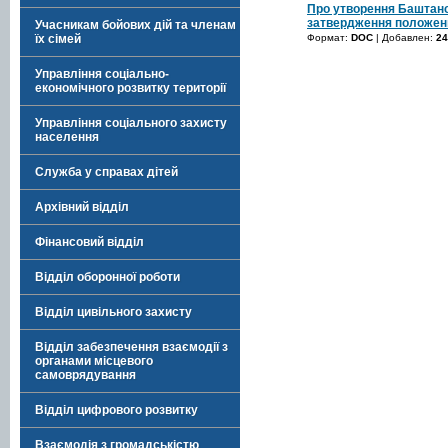
Про утворення Баштансь
затвердження положен
Учасникам бойових дій та членам
Формат:
DOC
| Добавлен:
24
їх сімей
Управління соціально-
економічного розвитку території
Управління соціального захисту
населення
Служба у справах дітей
Архівний відділ
Фінансовий відділ
Відділ оборонної роботи
Відділ цивільного захисту
Відділ забезпечення взаємодії з
органами місцевого
самоврядування
Відділ цифрового розвитку
Взаємодія з громадськістю