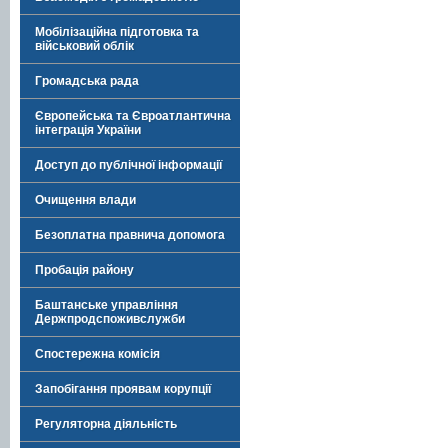
Мобілізаційна підготовка та
військовий облік
Громадська рада
Європейська та Євроатлантична
інтеграція України
Доступ до публічної інформації
Очищення влади
Безоплатна правнича допомога
Пробація району
Баштанське управління
Держпродспоживслужби
Спостережна комісія
Запобігання проявам корупції
Регуляторна діяльність