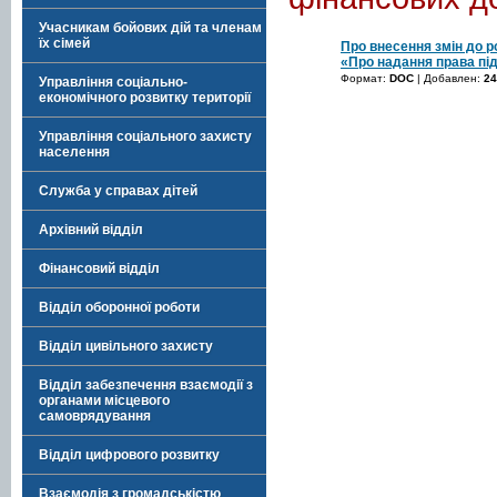
Учасникам бойових дій та членам
їх сімей
Про внесення змін до р
«Про надання права пі
Формат:
DOC
| Добавлен:
24
Управління соціально-
економічного розвитку території
Управління соціального захисту
населення
Служба у справах дітей
Архівний відділ
Фінансовий відділ
Відділ оборонної роботи
Відділ цивільного захисту
Відділ забезпечення взаємодії з
органами місцевого
самоврядування
Відділ цифрового розвитку
Взаємодія з громадськістю