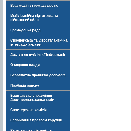
Взаємодія з громадськістю
Мобілізаційна підготовка та
військовий облік
Громадська рада
Європейська та Євроатлантична
інтеграція України
Доступ до публічної інформації
Очищення влади
Безоплатна правнича допомога
Пробація району
Баштанське управління
Держпродспоживслужби
Спостережна комісія
Запобігання проявам корупції
Регуляторна діяльність