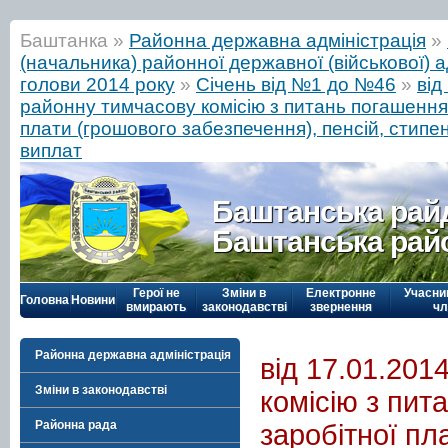
Баштанка »
Районна державна адміністрація
»
(начальника) районної державної (військової) а
голови 2014 року
»
Січень від №1 до №46
»
від
районну тимчасову комісію з питань погашення 
плати (грошового забезпечення), пенсій, стипе
виплат
Баштанська рай
Баштанська рай
Герої не
Зміни в
Електронне
Учасни
Головна
Новини
вмирають
законодавстві
звернення
чл
Районна державна адміністрація
від 17.01.20
Зміни в законодавстві
комісію з пит
Районна рада
заробітної пл