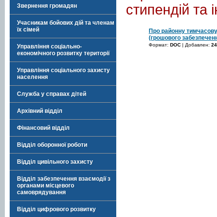
стипендій та 
Звернення громадян
Учасникам бойових дій та членам
їх сімей
Про районну тимчасову 
(грошового забезпеченн
Формат:
DOC
| Добавлен:
24
Управління соціально-
економічного розвитку території
Управління соціального захисту
населення
Служба у справах дітей
Архівний відділ
Фінансовий відділ
Відділ оборонної роботи
Відділ цивільного захисту
Відділ забезпечення взаємодії з
органами місцевого
самоврядування
Відділ цифрового розвитку